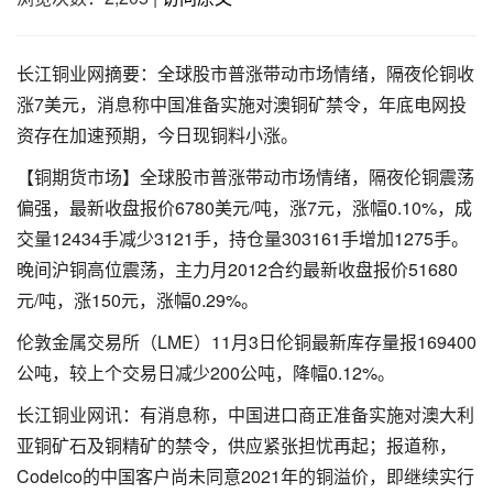
长江铜业网摘要：全球股市普涨带动市场情绪，隔夜伦铜收
涨7美元，消息称中国准备实施对澳铜矿禁令，年底电网投
资存在加速预期，今日现铜料小涨。
【铜期货市场】全球股市普涨带动市场情绪，隔夜伦铜震荡
偏强，最新收盘报价6780美元/吨，涨7元，涨幅0.10%，成
交量12434手减少3121手，持仓量303161手增加1275手。
晚间沪铜高位震荡，主力月2012合约最新收盘报价51680
元/吨，涨150元，涨幅0.29%。
伦敦金属交易所（LME）11月3日伦铜最新库存量报169400
公吨，较上个交易日减少200公吨，降幅0.12%。
长江铜业网讯：有消息称，中国进口商正准备实施对澳大利
亚铜矿石及铜精矿的禁令，供应紧张担忧再起；报道称，
Codelco的中国客户尚未同意2021年的铜溢价，即继续实行