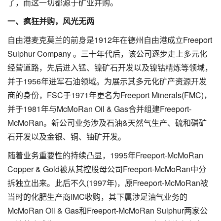
了，而这一切都源于矿业并购。
一、疯狂并购，风光无两
自由港麦克莫兰的前身是1912年在德州自由港成立Freeport
Sulphur Company 。三十年代后，该公司逐步走上多元化
经营道路，先后进入锰、镍矿石开发以及镍钴精炼等领域，
并于1956年进军石油领域。为展示其多元化矿产资源开发
商的身份，FSC于1971年更名为Freeport Minerals(FMC)，
并于1981年与McMoRan Oil & Gas合并组建Freeport-
McMoRan。新公司业务涉及石油&天然气生产、硫和磷矿
石开发以及金银、铜、铀矿开发。
随着业务重要性的持续凸显，1995年Freeport-McMoRan
Copper & Gold被从其控股母公司Freeport-McMoRan中分
拆独立出来。此后不久(1997年)，原Freeport-McMoRan被
当时的化肥生产商IMC收购，其下属涉足油气业务的
McMoRan Oil & Gas和Freeport-McMoRan Sulphur两家公