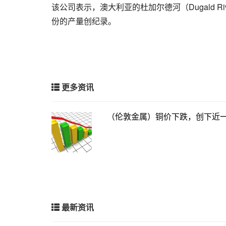
该公司表示，澳大利亚的杜加尔德河（Dugald R
份的产量创纪录。
更多资讯
（伦敦金属）铜价下跌，创下近
最新资讯