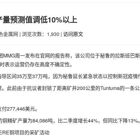
产量预测值调低10%以上
色金属网
|
浏览次数：1,930
|
访问原文
团MMG周一发布在官网的报告称，该公司位于秘鲁的拉斯班巴斯（
铜，同时表示运营仍存在高度不确定性。
指导区间35万至37万吨，因为秘鲁延长紧急状态以控制新冠疫情
此前由于抗议者封锁了距离矿井200公里的Tuntuma的一条
77,446美元。
精矿产量为84,086吨，比二季度增长44%，但同比下降13%
VERE铜项目的采矿活动