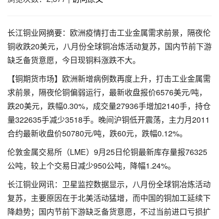
长江铜业网摘要：欧洲疫情打击工业金属需求前景，隔夜伦
铜收跌20美元，八月份全球铜冶炼活动复苏，国内节前下游
缺乏备货意愿，今日现铜料涨跌不大。
【铜期货市场】欧洲新增病例数再度上升，打击工业金属需
求前景，隔夜伦铜偏弱运行，最新收盘报价6576美元/吨，
跌20美元，跌幅0.30%，成交量27936手增加2140手，持仓
量322635手减少3518手。晚间沪铜低开震荡，主力月2011
合约最新收盘价50780元/吨，跌60元，跌幅0.12%。
伦敦金属交易所（LME）9月25日伦铜最新库存量报76325
公吨，较上个交易日减少950公吨，降幅1.24%。
长江铜业网讯：卫星监控数据显示，八月份全球铜冶炼活动
复苏，主要原因在于北美活动猛增，而中国的铜加工延续下
降趋势；国内节前下游缺乏备货意愿，不过当前进口亏损扩