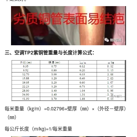
三、空调TP2紫铜管重量与长度计算公式：
每米重量（㎏/m）=0.02796×壁厚（㎜）×（外径－壁厚）
（㎜）
每公斤长度（m/kg)=1/每米重量