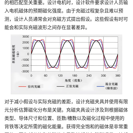
的相匹配至关重要。设计电机时，设计软件要求设计人员输
入电机磁体的预期磁化强度。由于充磁过程复杂且难以预
测，设计人员通常会对充磁方式提出假设。这些假设有时可
能会和实际充磁波形之间存在显著差异。
对于减小假设与实际充磁的差距，设计充磁夹具并使用有限
元分析估算磁化分布是关键。充磁夹具设计涉及到根据磁体
类型、导体尺寸和位置、匝数/槽数以及磁化过程中使用的
背铁等决定所需的磁化能量。获得完全饱和的磁体是非常重