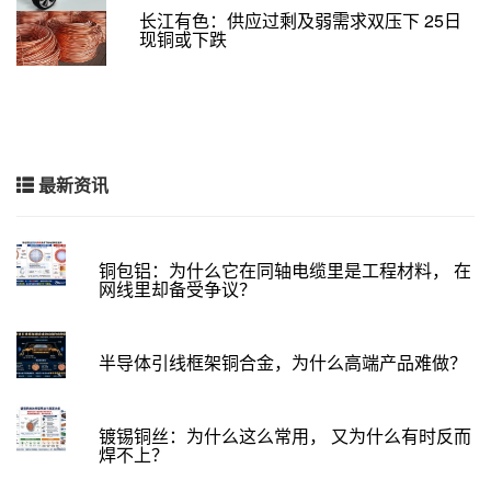
长江有色：供应过剩及弱需求双压下 25日
现铜或下跌
最新资讯
铜包铝：为什么它在同轴电缆里是工程材料， 在
网线里却备受争议？
半导体引线框架铜合金，为什么高端产品难做？
镀锡铜丝：为什么这么常用， 又为什么有时反而
焊不上？