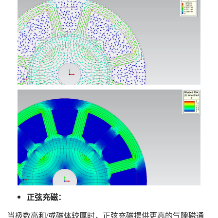
正弦充磁：
当极数高和/或磁体较厚时，正弦充磁提供更高的气隙磁通