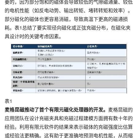
要的，因为部分饱和的磁体会导致较低的气隙磁通量、较低
的电机性能（如反电动势、输出转矩、堵转转矩和效率）。
部分磁化的磁体也更容易消磁，导致高温下更高的磁通损
耗。表1总结了要实现径向磁化或正弦充磁分布，在磁化夹
具设计时的关键考虑因素。
表1
麦格昆磁推动了首个有限元磁化处理器的开发。
麦格昆磁的
应用团队在设计充磁夹具和充磁过程建模方面拥有数十年的
经验。利用有限元软件的结果来表示磁体的充磁强度比估算
或经验法更精确。这有助于更准确地预测电机性能，从而缩