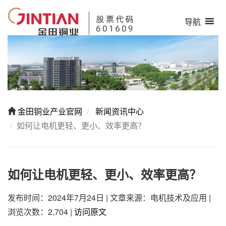
导航
金田铜业产业官网
新闻资讯中心
如何让电机更轻、更小、效率更高？
如何让电机更轻、更小、效率更高？
发布时间：2024年7月24日
|
文章来源：电机技术及应用
|
浏览次数：2,704
|
访问原文