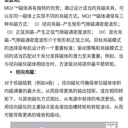
MQ1™磁体具有独特的优势；通过设计适当的充磁夹具，可
以在同一磁体上实现不同的充磁方式。MQ1™磁体通常有三
种充磁方式：（i）径向充磁–产生矩形气隙磁通密度波形；
（ii）正弦充磁–产生正弦气隙磁通密度波形；（iii）混合充
磁–气隙磁通密度波形介于矩形和正弦之间。目标充磁模式
的选择是电机设计的一个重要标准；驱动策略和充磁模式之
间的适当匹配对于充分发挥磁体的潜力至关重要。例如，当
与径向磁化磁体相结合时，方波驱动将提供最平稳转矩。
径向充磁：
对于低磁极数（例如4极），径向磁化可确保单位磁体体积
内磁通量的最大化，从而获得更高的输出扭矩，或在相同转
矩下，与其他磁化方式相比，从电源中获得的电流更低。使
用径向磁化的主要缺点是会增加齿槽转矩和转矩波动，从而
可能导致更高的噪音和振动。