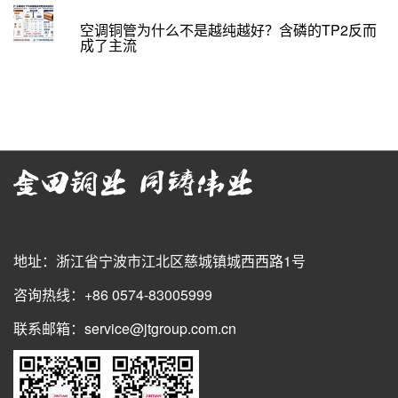
空调铜管为什么不是越纯越好？含磷的TP2反而
成了主流
地址：浙江省宁波市江北区慈城镇城西西路1号
咨询热线：+86 0574-83005999
联系邮箱：service@jtgroup.com.cn