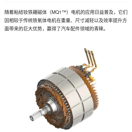
随着粘结钕铁硼磁体（MQ1™）电机的应用日益普及，它们
因相较于传统铁氧体电机在重量、尺寸减轻以及效率提升方
面带来的巨大优势，赢得了汽车配件领域的青睐。