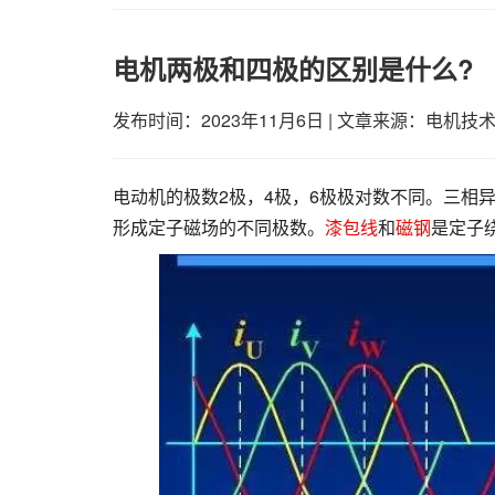
电机两极和四极的区别是什么?
发布时间：2023年11月6日
|
文章来源：电机技
电动机的极数2极，4极，6极极对数不同。三相
形成定子磁场的不同极数。
漆包线
和
磁钢
是定子