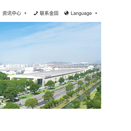
资讯中心
联系金田
Language