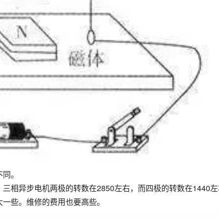
不同。
相异步电机两极的转数在2850左右，而四极的转数在1440
大一些。维修的费用也要高些。