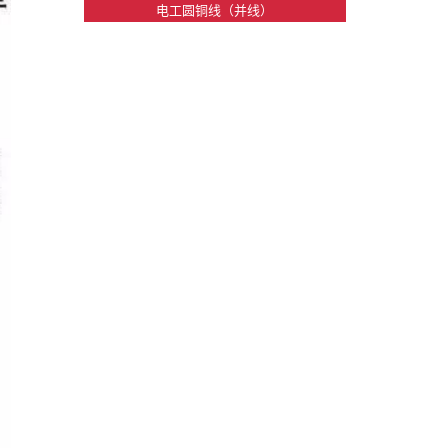
电工圆铜线（并线）