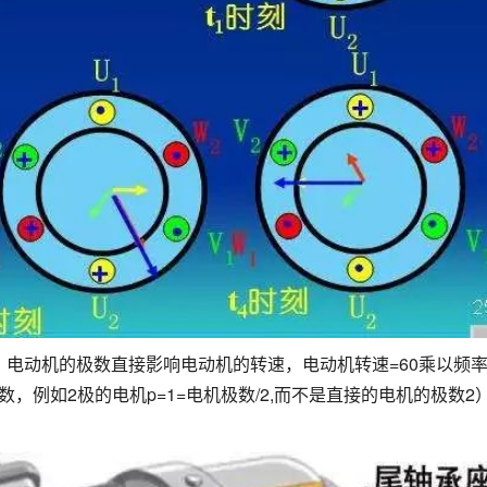
电动机的极数直接影响电动机的转速，电动机转速=60乘以频
极对数，例如2极的电机p=1=电机极数/2,而不是直接的电机的极数2