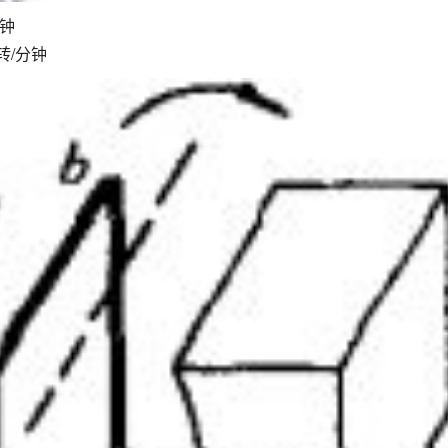
分钟
转/分钟