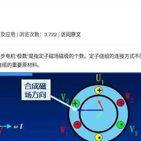
术及应用
|
浏览次数：3,722
|
访问原文
异步电机“极数”是指定子磁场磁极的个数。定子绕组的连接方式不
绕组的重要原材料。