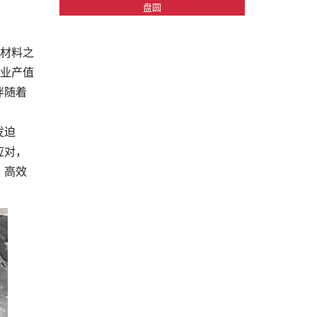
盘圆
能材料之
产业产值
伴随着
发迫
应对，
、高效