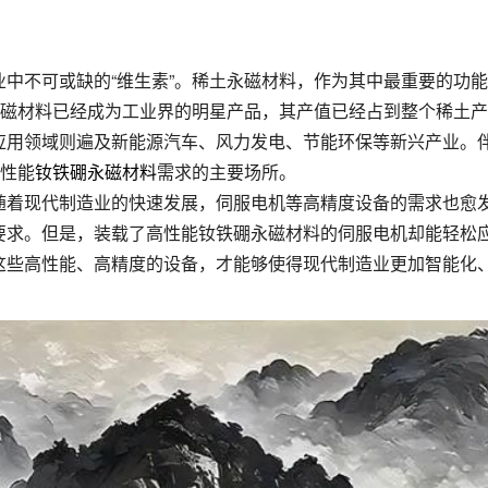
中不可或缺的“维生素”。稀土永磁材料，作为其中最重要的功
永磁材料已经成为工业界的明星产品，其产值已经占到整个稀土
应用领域则遍及新能源汽车、风力发电、节能环保等新兴产业。
高性能
钕铁硼永磁材料
需求的主要场所。
随着现代制造业的快速发展，伺服电机等高精度设备的需求也愈
要求。但是，装载了高性能钕铁硼永磁材料的伺服电机却能轻松
这些高性能、高精度的设备，才能够使得现代制造业更加智能化