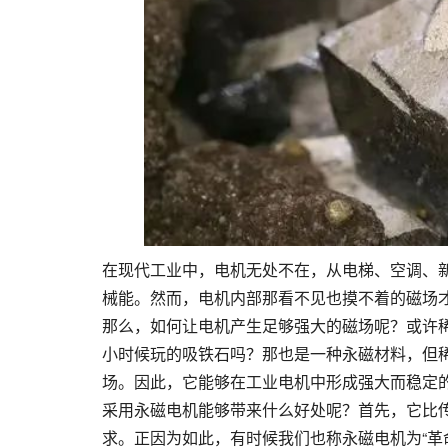
在现代工业中，电机无处不在，从电梯、空调、
械能。然而，电机内部那看不见也摸不着的磁场
那么，如何让电机产生足够强大的磁场呢？或许
小时候玩的吸铁石吗？那也是一种永磁材料，但
场。因此，它能够在工业电机中形成强大而稳定
采用永磁电机能够带来什么好处呢？首先，它比传
求。正因为如此，有时候我们也称永磁电机为“革