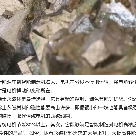
新能源车到智能制造机器人，电机在分秒不停地运转，将电能转
才是电机搏动的奥秘所在。
稀土永磁体是最佳选择，它具有精准控制、绿色节能等优势。你
稀土永磁材料的磁性能要高出许多，即便很小的一块也能具备极
的磁场，取代传统电机的励磁线圈。
统电机节能30%以上，其次，它能够满足智能制造对电机高精
命性的产品”。如今，随着永磁材料需求的大量上升，大批高性能