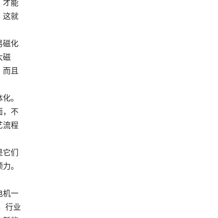
，才能
。这就
易磁化
大磁
，而且
体化。
面，不
艺流程
是它们
顽力。
电机一
，行业