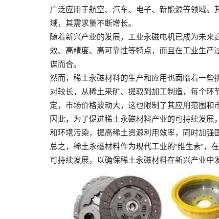
广泛应用于航空、汽车、电子、新能源等领域。
域，其需求量不断增长。
随着新兴产业的发展，工业永磁电机已成为未来
效、高精度、高可靠性等特点，而且在工业生产
谋而合。
然而，稀土永磁材料的生产和应用也面临着一些
对较长，从稀土采矿、提取到加工制造，每个环
定，市场价格波动大，这也限制了其应用范围和
因此，为了促进稀土永磁材料产业的可持续发展
和环境污染，提高稀土资源利用效率，同时加强
总之，稀土永磁材料作为现代工业的“维生素”，
可持续发展，以确保稀土永磁材料在新兴产业中