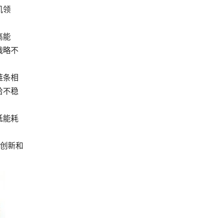
机领
高能
战略不
链条相
给不稳
低能耗
术创新和