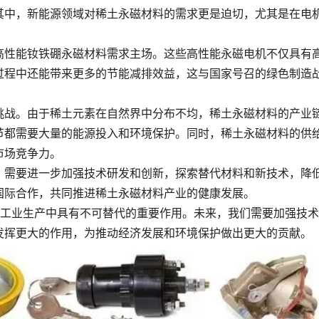
其中，新能源领域对稀土永磁材料的需求更是迫切，尤其是在电
高性能钕铁硼永磁材料需求主场。这些高性能永磁电机不仅具有
过程中还能带来更多的节能减排效益，这与国家号召的绿色制造
挑战。由于稀土元素在自然界中分布不均，稀土永磁材料的产业
节都需要大量的能源投入和环境保护。同时，稀土永磁材料的供
市场竞争力。
，需要进一步加强技术研发和创新，探索替代材料和新技术，降
国际合作，共同推进稀土永磁材料产业的健康发展。
在工业生产中具有不可替代的重要作用。未来，我们需要加强技
发挥更大的作用，为推动经济发展和环境保护做出更大的贡献。