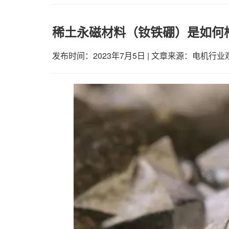
稀土永磁材料（钕铁硼）是如何
发布时间：2023年7月5日
|
文章来源：电机行业