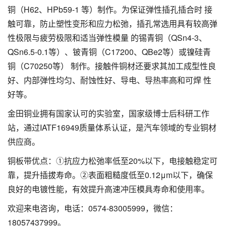
铜（H62、HPb59-1 等）制作。为保证弹性插孔插合时 接
触可靠，防止塑性变形和应力松弛，插孔常选用具有较高弹
性极限与疲劳极限和适当弹性模量 的锡青铜（QSn4-3、
QSn6.5-0.1等）、铍青铜（C17200、QBe2等）或镍硅青
铜（C70250等） 制作。接触件铜材还要求其加工成型性良
好、内部弹性均匀、耐蚀性好、导电、导热率高和可焊 性
好等。
金田铜业拥有国家认可的实验室，国家级博士后科研工作
站，通过IATF16949质量体系认证，是汽车领域的专业铜材
供应商。
铜板带优点：①抗应力松弛率低至20%以下，电接触稳定可
靠，提升插拔寿命。②表面粗糙度低至0.12μm以下，确保
良好的电镀性能，有效提升高速冲压模具寿命和使用率。
欢迎来电咨询，电话：0574-83005999，微信：
18057437999。