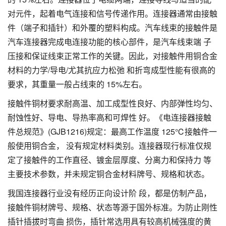
对元件，起着电气连接和信号传递作用。连接器通常由接触
件（端子和插针）和外覆的塑料构成。汽车线束的接触件是
汽车连接器完成电连接功能的核心部件，是汽车线束端 子
压接和保证线束正常工作的关键。因此，对接触件用铜合金
材料的力学/导电/尤其抗应力松弛 和折弯成型性能有很高的
要求，其重量一般占线束的 15%左右。
接触件铜材要求耐高温、加工成型性良好、内部弹性均匀、
耐蚀性好、导电、导热率高和可焊性 好。《电连接器接触
件总规范》(GJB1216)规定：最高工作温度 125℃接触件一
般使用铜合金， 没有规定材料类别。连接器现行标准仅规
定了接触件的工作直径、镀金层厚度、分离力和保持力 等
主要技术参数，并未规定铜合金材料牌号、规格和状态。
我国连接器行业没有经历正向设计阶 段，都是仿制产品，
接触件铜材牌号、规格、状态等源于国外标准。为防止刚性
插针插拔时弯曲 损伤，插针常选用具有较高机械强度的黄