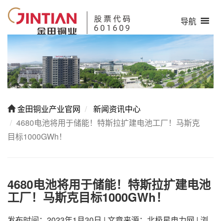
导航
金田铜业产业官网
新闻资讯中心
4680电池将用于储能！特斯拉扩建电池工厂！马斯克
目标1000GWh！
4680电池将用于储能！特斯拉扩建电池
工厂！马斯克目标1000GWh！
发布时间：2023年1月30日
|
文章来源：北极星电力网
|
浏