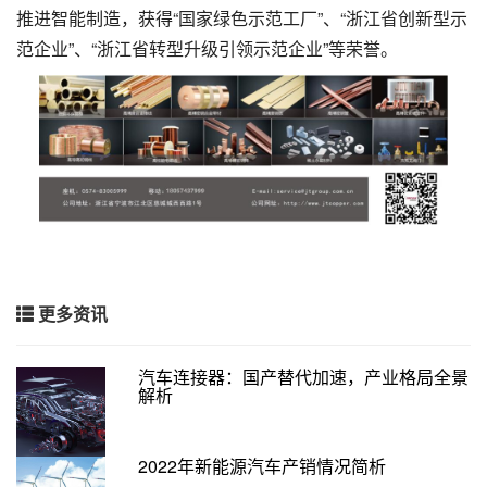
推进智能制造，获得“国家绿色示范工厂”、“浙江省创新型示
范企业”、“浙江省转型升级引领示范企业”等荣誉。
更多资讯
汽车连接器：国产替代加速，产业格局全景
解析
2022年新能源汽车产销情况简析