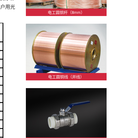
模户用光
电工圆铜杆（8mm）
电工圆铜线（并线）