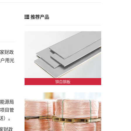
推荐产品
国家财政
模户用光
锌白铜板
家能源局
伏项目管
送）。
家财政