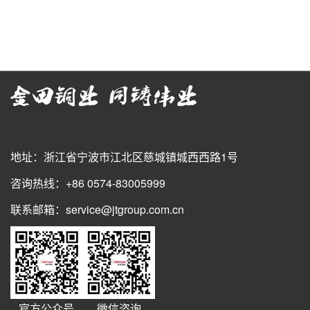
地址：浙江省宁波市江北区慈城镇城西西路1号
咨询热线：+86 0574-83005999
联系邮箱：service@jtgroup.com.cn
官方公众号
微信咨询