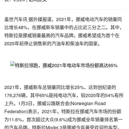
盖世汽车讯 据外媒报道，2021年，挪威电动汽车的销量同
比增长48%，在挪威新车销量中的占比近三分之二。其中，
特斯拉是挪威销量最高的汽车品牌。挪威希望成为首个在
2025年前停止销售新的汽油车和柴油车的国家。
2021年，挪威新车总销量同比增长25%，达到创纪录的
176,276辆，其中65%是纯电动汽车，较2020年的54%有所
上升。1月3日，挪威公路联合会(Norwegian Road
Federation)表示，2021年，特斯拉在挪威汽车市场的份额
为11.6%，首次超过大众(9.6%)成为挪威全年销量排名第一
的汽车品牌。特斯拉Model 3是挪威今年最受欢迎的车型，