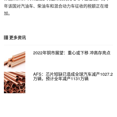
年该国对汽油车、柴油车和混合动力车征收的税额正在增
加。
更多资讯
2022年铜市展望：重心或下移 冲高存亮点
AFS：芯片短缺已造成全球汽车减产1027.2
万辆，预计全年减产1131万辆