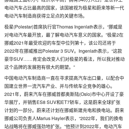
电动汽车占比最高的国家，该国被视为极星和蔚来等新一代
电动汽车制造商获得立足点的关键市场。
极星(Polestar)首席执行官Thomas Ingenlath表示，“挪威是
对电动汽车最开放，最了解电动汽车意义的国家。”极星2在
挪威2021年最受欢迎的车型中位列第十，该公司还将于
2022年在挪威推出Polestar 3 SUV。Ingenlath表示，“这款
豪华SUV……肯定会改变人们对极星的看法，所以我对推动
这个品牌的发展抱有很大的期望。”
中国电动汽车制造商一直在寻求提高汽车出口量，以配合中
国建立世界一流汽车产业、并与传统车企竞争的雄心。
2021年，蔚来汽车在挪威首都奥斯陆(Oslo)市中心开设了豪
华展厅，并销售ES8 SUV和ET7轿车，这是蔚来全球扩张
计划的一部分。蔚来还计划在挪威新建充电和换电站。蔚来
挪威公司负责人Marius Hayler表示，“2022年，我们的换电
站战略将在挪威强劲地扩张。”他预计到2022年，电动汽车