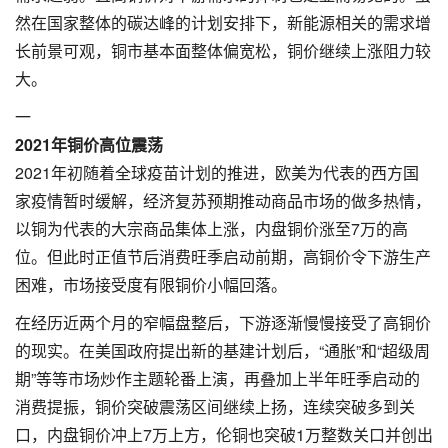
然在国家整体的碳达峰的计划安排下，新能源相关的需求增
长前景可观，铜市基本面整体偏宽松，铜价继续上涨阻力较
大。
一
2021年铜价高位震荡
2021年初随着全球疫苗计划的推进，欧美为代表的西方国
家疫情暂时缓解，经济复苏预期推动商品市场的做多热情，
以铜为代表的大宗商品集体上涨，内盘铜价涨至7万的高
位。但此时正值节后消费旺季启动前期，高铜价令下游生产
困难，市场接受度有限铜价小幅回落。
在经历近两个月的窄幅盘整后，下游逐渐慢慢接受了高铜价
的现实。在美国政府提出新的基建计划后，“通胀”和“超级周
期”等等市场炒作主题轮番上演，再叠加上半年旺季启动的
消费提振，铜价突破震荡区间继续上扬，连续突破多到关
口，内盘铜价冲上7万上方，伦铜也突破1万整数关口并创出