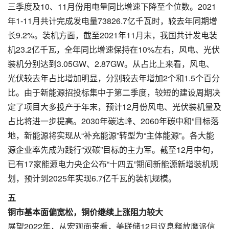
三季度及10、11月份用电量同比增速下降至个位数。2021
年1-11月共计完成发电量73826.7亿千瓦时，较去年同期增
长9.2%。装机方面，截至2021年11月末，我国共计发电装
机23.2亿千瓦，全年同比增速保持在10%左右，风电、光伏
装机分别达到3.05GW、2.87GW。从占比上来看，风电、
光伏较去年占比增加明显，分别较去年增加2个和1.5个百分
比。由于新能源招投标集中于第二季度，较短的建设周期决
定了项目大多投产于年末，预计12月份风电、光伏装机量及
占比将进一步提高。2030年碳达峰、2060年碳中和”目标落
地，新能源将实现从“补充能源”转型为“主体能源”。各大能
源企业率先成为践行“双碳”目标的主力军。截至12月中旬，
已有17家能源电力央企公布“十四五”期间新能源新增装机规
划，预计到2025年实现6.7亿千瓦的装机规模。
五
铜市基本面偏宽松，铜价继续上涨阻力较大
展望2022年，从宏观面来看，美联储12月议息释放鹰派信