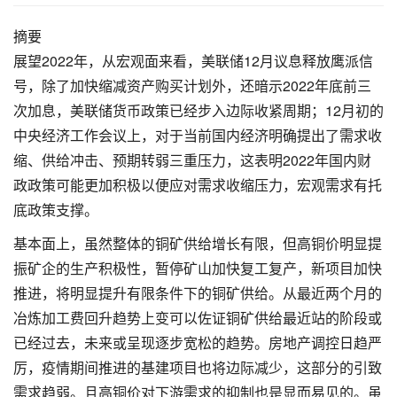
摘要
展望2022年，从宏观面来看，美联储12月议息释放鹰派信
号，除了加快缩减资产购买计划外，还暗示2022年底前三
次加息，美联储货币政策已经步入边际收紧周期；12月初的
中央经济工作会议上，对于当前国内经济明确提出了需求收
缩、供给冲击、预期转弱三重压力，这表明2022年国内财
政政策可能更加积极以便应对需求收缩压力，宏观需求有托
底政策支撑。
基本面上，虽然整体的铜矿供给增长有限，但高铜价明显提
振矿企的生产积极性，暂停矿山加快复工复产，新项目加快
推进，将明显提升有限条件下的铜矿供给。从最近两个月的
冶炼加工费回升趋势上变可以佐证铜矿供给最近站的阶段或
已经过去，未来或呈现逐步宽松的趋势。房地产调控日趋严
厉，疫情期间推进的基建项目也将边际减少，这部分的引致
需求趋弱。且高铜价对下游需求的抑制也是显而易见的。虽