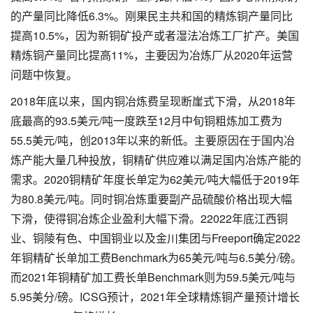
的产量同比降低6.3%。刚果民主共和国的精炼铜产量同比
提高10.5%，因为新铜矿投产或者湿法冶炼工厂扩产。美国
精炼铜产量同比提高11%，主要因为冶炼厂从2020年运营
问题中恢复。
2018年底以来，国内铜冶炼费呈现断崖式下滑，从2018年
底最高的93.5美元/吨一度跌至12月中旬铜粗炼加工费为
55.5美元/吨，创2013年以来的新低。主要原因在于国内冶
炼产能大量几种投放，铜精矿供应难以满足国内冶炼产能的
需求。2020铜精矿年度长单定为62美元/吨大幅低于2019年
为80.8美元/吨。同时铜冶炼重要副产品硫酸价格出现大幅
下滑，使得铜冶炼企业盈利大幅下滑。22022年底江西铜
业、铜陵有色、中国铜业以及金川集团与Freeport确定2022
年铜精矿长单加工费Benchmark为65美元/吨与6.5美分/磅。
而2021年铜精矿加工费长单Benchmark则为59.5美元/吨与
5.95美分/磅。ICSG预计，2021年全球精炼铜产量预计增长