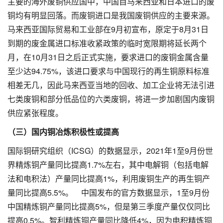
主要的海外废铜供应国中，中国自马来西亚和日本进口的废
铜均有明显回落。而废铜进口是我国废铜供应的主要来源。
马来西亚国际贸易和工业部在9月初宣布，原定于8月31日
到期的废金属进口标准收紧政策的临时宽限期将延长两个
月，在10月31日之后正式实施，要求进口的废铜金属含量
至少达94.75%，该进口要求与中国现行的再生铜原料标准
相差无几，因此马来西亚当地的回收、加工企业将无法引进
七类废铜和部分低品位的六类废铜，将进一步加剧国内废铜
供应紧张程度。
（三）国内铜冶炼积极性或提高
国际铜研究组织（ICSG）的数据显示，2021年1至9月份世
界精炼铜产量同比提高1.7%左右，其中电解铜（包括电解
法和电积法）产量同比提高1%，利用废铜生产的再生铜产
量同比提高5.5%。 中国发布的官方数据显示，1至9月份
中国精炼铜产量同比提高5%，但是第三季度产量仅仅同比
提高0.5%。智利精炼铜产量同比降低4%，因为电积精炼铜