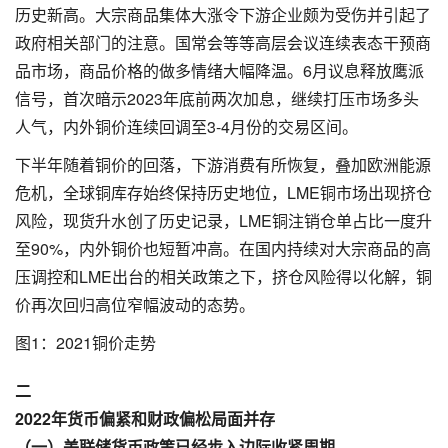
历史新高。大宗商品集体大涨令下游企业颇为受伤并引起了
政府相关部门的注意。国常会等等高层会议连续表态干预商
品市场，商品价格的做多情绪大幅降温。6月议息释放鹰派
信号，首次暗示2023年底前两次加息，继续打压市场多头
人气，内外铜价连续回调至3-4月份的交易区间。
下半年随着铜价的回落，下游消费有所恢复，叠加欧洲能源
危机，全球铜库存始终保持历史地位，LME铜市场出现挤仓
风险，现货升水创了历史记录，LME铜注销仓单占比一度升
至90%，内外铜价也短暂冲高。在国内持续对大宗商品的高
压调控和LME出台的相关政策之下，挤仓风险得以化解，铜
价再次回归高位窄幅波动的态势。
图1：2021铜价走势
二
2022年货币偏紧和财政偏松局面并存
（一）美联储货币政策已经步入边际收紧周期