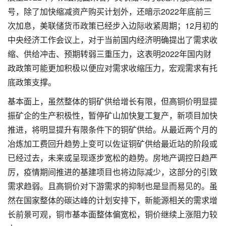
号，除了加快缩减资产购买计划外，还暗示2022年底前三
次加息，美联储货币政策已经步入边际收紧周期；12月初的
中央经济工作会议上，对于当前国内经济明确提出了需求收
缩、供给冲击、预期转弱三重压力，这表明2022年国内财
政政策可能更加积极以便应对需求收缩压力，宏观需求有托
底政策支撑。
基本面上，虽然整体的铜矿供给增长有限，但高铜价明显提
振矿企的生产积极性，暂停矿山加快复工复产，新项目加快
推进，将明显提升有限条件下的铜矿供给。从最近两个月的
冶炼加工费回升趋势上变可以佐证铜矿供给最近站的阶段或
已经过去，未来或呈现逐步宽松的趋势。房地产调控日趋严
厉，疫情期间推进的基建项目也将边际减少，这部分的引致
需求趋弱。且高铜价对下游需求的抑制也是显而易见的。虽
然在国家整体的碳达峰的计划安排下，新能源相关的需求增
长前景可观，铜市基本面整体偏宽松，铜价继续上涨阻力较