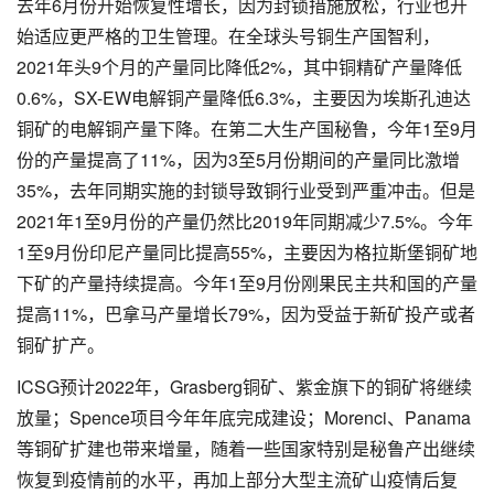
去年6月份开始恢复性增长，因为封锁措施放松，行业也开
始适应更严格的卫生管理。在全球头号铜生产国智利，
2021年头9个月的产量同比降低2%，其中铜精矿产量降低
0.6%，SX-EW电解铜产量降低6.3%，主要因为埃斯孔迪达
铜矿的电解铜产量下降。在第二大生产国秘鲁，今年1至9月
份的产量提高了11%，因为3至5月份期间的产量同比激增
35%，去年同期实施的封锁导致铜行业受到严重冲击。但是
2021年1至9月份的产量仍然比2019年同期减少7.5%。今年
1至9月份印尼产量同比提高55%，主要因为格拉斯堡铜矿地
下矿的产量持续提高。今年1至9月份刚果民主共和国的产量
提高11%，巴拿马产量增长79%，因为受益于新矿投产或者
铜矿扩产。
ICSG预计2022年，Grasberg铜矿、紫金旗下的铜矿将继续
放量；Spence项目今年年底完成建设；Morenci、Panama
等铜矿扩建也带来增量，随着一些国家特别是秘鲁产出继续
恢复到疫情前的水平，再加上部分大型主流矿山疫情后复