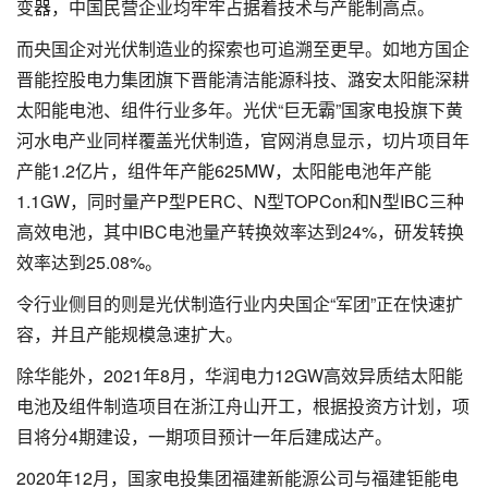
变器，中国民营企业均牢牢占据着技术与产能制高点。
而央国企对光伏制造业的探索也可追溯至更早。如地方国企
晋能控股电力集团旗下晋能清洁能源科技、潞安太阳能深耕
太阳能电池、组件行业多年。光伏“巨无霸”国家电投旗下黄
河水电产业同样覆盖光伏制造，官网消息显示，切片项目年
产能1.2亿片，组件年产能625MW，太阳能电池年产能
1.1GW，同时量产P型PERC、N型TOPCon和N型IBC三种
高效电池，其中IBC电池量产转换效率达到24%，研发转换
效率达到25.08%。
令行业侧目的则是光伏制造行业内央国企“军团”正在快速扩
容，并且产能规模急速扩大。
除华能外，2021年8月，华润电力12GW高效异质结太阳能
电池及组件制造项目在浙江舟山开工，根据投资方计划，项
目将分4期建设，一期项目预计一年后建成达产。
2020年12月，国家电投集团福建新能源公司与福建钜能电