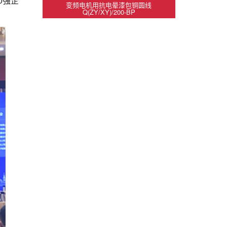
0强企
变频电机用抗电晕漆包铜圆线
Q(ZY/XY)/200-BP