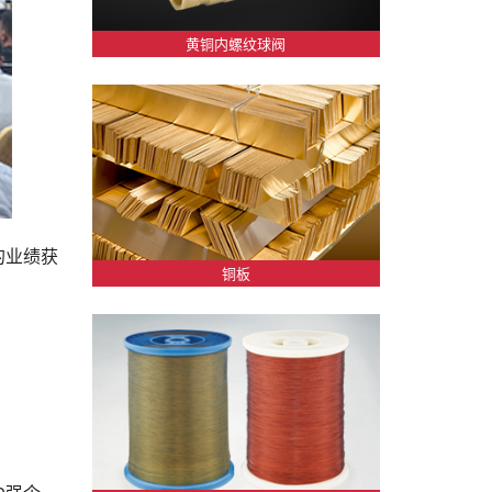
黄铜内螺纹球阀
的业绩获
铜板