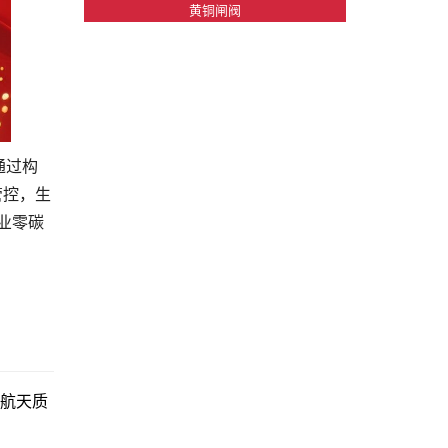
黄铜闸阀
通过构
管控，生
业零碳
空航天质