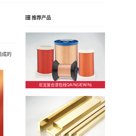
推荐产品
组成的
尼龙复合漆包线QA/N(UEW/N)