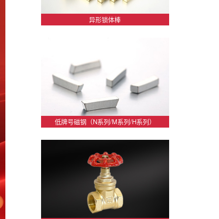
异形锁体棒
低牌号磁钢（N系列/M系列/H系列）