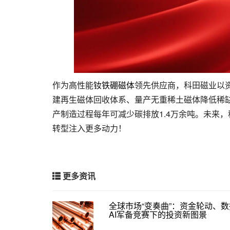
作为高性能
钕铁硼磁体
领先供应商，科田磁业以
建再生磁体回收体系、量产无重稀土磁体降低稀缺资
产制造过程每年可减少碳排放1.4万余吨。未来
转型注入更多动力！
更多资讯
全球市场“变奏曲”：资金轮动、
AI军备竞赛下的投资新图景