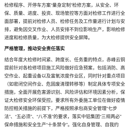
检修程序、开停车方案“量身定制”检修方案，从安全、环
保、质量、进度、投资、现场管控等方面对检修工作进行全
面部署，提前对检修人员、检修任务及工作量进行计划与安
排，避免因交叉作业、人员安排不到位影响生产，影响检修
进度和检修质量，为大检修提供安全屏障。
严格管理，推动安全责任落实
结合年度大检修时间紧、跨度长、任务重的特点，赤峰云铜
提前针对各检修项目施工风险做好应急预案，包括消防、高
空作业、起重设备以及富氧浓度作业区，同时针对重点项目
（如密闭空间作业、危固废清理转移等）制定具体专项安全
措施，全面开展危害源识别、风险评估和环境因素分析，保
证大检修安全环保受控。要求所有外委施工单位在做好疫情
防控相关措施的前提下，严格按照承包商安全管理“七步
法”、“五必须”、“八不准”的要求，落实中铝集团“三规两必”
保命措施和安全生产“十条禁令”。强化自身管理、自我约