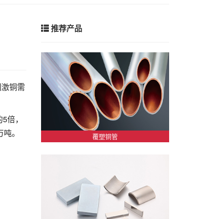
推荐产品
刺激铜需
5倍，
万吨。
覆塑铜管