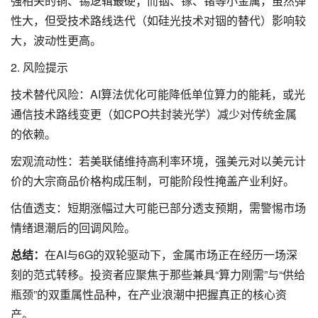
强相关的铜、锡逻辑最硬；而铟、镓、锗等小金属，虽然弹
性大，但受技术路线迭代（如硅光技术对铟的替代）影响较
大，波动性更高。
2. 风险提示
技术替代风险：AI算法优化可能降低单位算力的能耗，或光
通信技术路线变更（如CPO共封装光学）减少对传统金属
的依赖。
宏观流动性：若美联储维持高利率环境，强美元对以美元计
价的大宗商品价格构成压制，可能阶段性掩盖产业利好。
估值透支：短期涨幅过大可能已部分透支预期，需警惕市场
情绪退潮后的回调风险。
总结：
在AI与6G的双轮驱动下，金属市场正在经历一场深
刻的范式转移。投资者应聚焦于那些兼具“算力刚需”与“供给
瓶颈”的双重属性品种，在产业浪潮中把握真正的核心资
产。