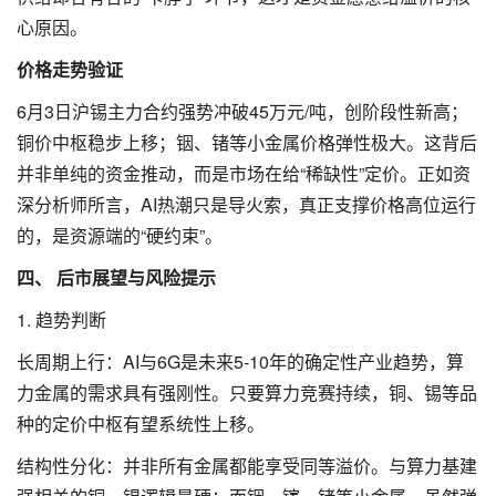
心原因。
价格走势验证
6月3日沪锡主力合约强势冲破45万元/吨，创阶段性新高；
铜价中枢稳步上移；铟、锗等小金属价格弹性极大。这背后
并非单纯的资金推动，而是市场在给“稀缺性”定价。正如资
深分析师所言，AI热潮只是导火索，真正支撑价格高位运行
的，是资源端的“硬约束”。
四、 后市展望与风险提示
1. 趋势判断
长周期上行：AI与6G是未来5-10年的确定性产业趋势，算
力金属的需求具有强刚性。只要算力竞赛持续，铜、锡等品
种的定价中枢有望系统性上移。
结构性分化：并非所有金属都能享受同等溢价。与算力基建