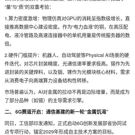
“量”与“质”的双重考验：
1.算力密度激增：物理仿真对GPU的消耗呈指数级增长，直
接推高数据中心建设密度。作为“电力血液”的铜，在高压配
电、液冷管路及高速连接器中的单机用量是传统服务器的数
倍。
2.硬件门槛提升：机器人、自动驾驶等Physical AI场景的硬
件迭代，对芯片封装精度、光通信速率要求极高。锡作为先
进封装的关键焊料，以及铟、镓作为光模块核心材料，需求
从消费电子向高端算力设备结构性转移。
市场普遍认为，AI对金属的拉动不再是边际增量，而是成为
了部分品种（如锡）的主导需求引擎。
二、 6G赛道开启：通信基建的新一轮“金属饥渴”
同日，工信部印发通知，正式启动6G创新发展部省协同试
点专项行动，锚定2029年形成自主技术方案的目标。