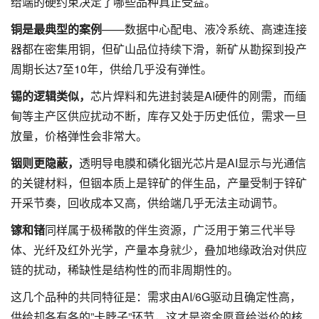
给端的硬约束决定了哪些品种真正受益。
铜是最典型的案例
——数据中心配电、液冷系统、高速连接
器都在密集用铜，但矿山品位持续下滑，新矿从勘探到投产
周期长达7至10年，供给几乎没有弹性。
锡的逻辑类似，
芯片焊料和先进封装是AI硬件的刚需，而缅
甸等主产区供应扰动不断，库存又处于历史低位，需求一旦
放量，价格弹性会非常大。
铟则更隐蔽，
透明导电膜和磷化铟光芯片是AI显示与光通信
的关键材料，但铟本质上是锌矿的伴生品，产量受制于锌矿
开采节奏，回收成本又高，供给端几乎无法主动调节。
镓和锗
同样属于极稀散的伴生资源，广泛用于第三代半导
体、光纤及红外光学，产量本身就少，叠加地缘政治对供应
链的扰动，稀缺性是结构性的而非周期性的。
这几个品种的共同特征是：需求由AI/6G驱动且确定性高，
供给却各有各的”卡脖子”环节，这才是资金愿意给溢价的核