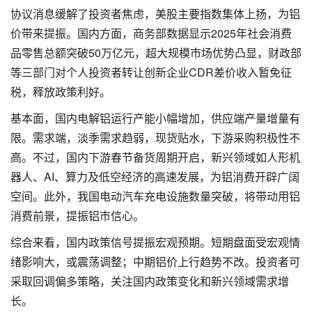
协议消息缓解了投资者焦虑，美股主要指数集体上扬，为铝
价带来提振。国内方面，商务部数据显示2025年社会消费
品零售总额突破50万亿元，超大规模市场优势凸显，财政部
等三部门对个人投资者转让创新企业CDR差价收入暂免征
税，释放政策利好。
基本面，国内电解铝运行产能小幅增加，供应端产量增量有
限。需求端，淡季需求趋弱，现货贴水，下游采购积极性不
高。不过，国内下游春节备货周期开启，新兴领域如人形机
器人、AI、算力及低空经济的高速发展，为铝消费开辟广阔
空间。此外，我国电动汽车充电设施数量突破，将带动用铝
消费前景，提振铝市信心。
综合来看，国内政策信号提振宏观预期。短期盘面受宏观情
绪影响大，或震荡调整；中期铝价上行趋势不改。投资者可
采取回调偏多策略，关注国内政策变化和新兴领域需求增
长。