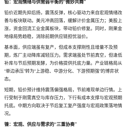
铅：宏观情绪与供需弱平衡的“微妙共舞”
铅价近期先抑后扬，震荡反弹，核心驱动力来自宏观情绪改
善与板块联动。美元冲高回落，缓解计价金属压力；美股上
涨，资金回流工业金属板块，带动铅价修复。同时，刚果金
地缘局势趋稳，消除前期供应链担忧溢价。
基本面，供应端虽有复产，但成本支撑刚性且增量不及预
期，炼厂主动降库减轻压力。需求端虽处节前真空，但逢低
补库与节后预期发酵，为价格提供托底力量。产业链格局从
“单边承压”转为“上游稳、中游分化、下游预期强”的博弈状
态。
短期，铅价预计维持震荡偏强格局，节前难现单边行情。上
行受制于刚需真空与库存压力，下行有成本支撑与宏观预期
托底。中期方向取决于节后复工复产强度与宏观政策落地情
况。
镍：宏观、供应与需求的“三重协奏”