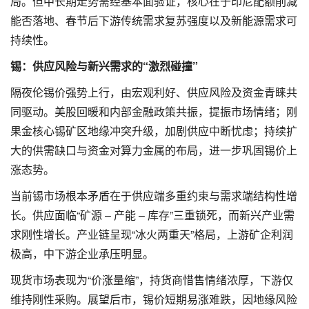
局。但中长期走势需经基本面验证，核心在于印尼配额削减
能否落地、春节后下游传统需求复苏强度以及新能源需求可
持续性。
锡：供应风险与新兴需求的“激烈碰撞”
隔夜伦锡价强势上行，由宏观利好、供应风险及资金青睐共
同驱动。美股回暖和内部金融政策共振，提振市场情绪；刚
果金核心锡矿区地缘冲突升级，加剧供应中断忧虑；持续扩
大的供需缺口与资金对算力金属的布局，进一步巩固锡价上
涨态势。
当前锡市场根本矛盾在于供应端多重约束与需求端结构性增
长。供应面临“矿源 – 产能 – 库存”三重锁死，而新兴产业需
求刚性增长。产业链呈现“冰火两重天”格局，上游矿企利润
极高，中下游企业承压明显。
现货市场表现为“价涨量缩”，持货商惜售情绪浓厚，下游仅
维持刚性采购。展望后市，锡价短期易涨难跌，因地缘风险