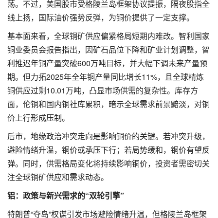
荡。不过，美国股市受格陵兰岛框架协议提振，隔夜股指全
线上扬，国际油价强势反弹，为铜价提供了一定支撑。
基本面来看，全球铜矿供应偏紧格局短期内难改。智利国家
铜业委员会报告指出，因矿石品位下降和矿业计划调整，智
利推迟年铜产量突破600万吨目标，并大幅下调未来产量预
期。但力拓2025年全年铜产量同比增长11%，且全球精炼
铜供应过剩10.01万吨，凸显市场供需的复杂性。库存方
面，伦铜和国内铜社库累积，暗示全球需求前景黯淡，对铜
价上行形成压制。
后市，地缘政治冲突走向是影响铜价的关键。若冲突升级，
避险情绪升温，铜价或承压下行；若局势缓和，铜价有望反
弹。同时，供需格局变化将持续影响铜价，投资者需密切关
注全球铜矿供应和需求动态。
铝：政策与新兴需求的“双轮引擎”
特朗普“夺岛”权谋引发市场避险情绪升温，但格陵兰岛框架