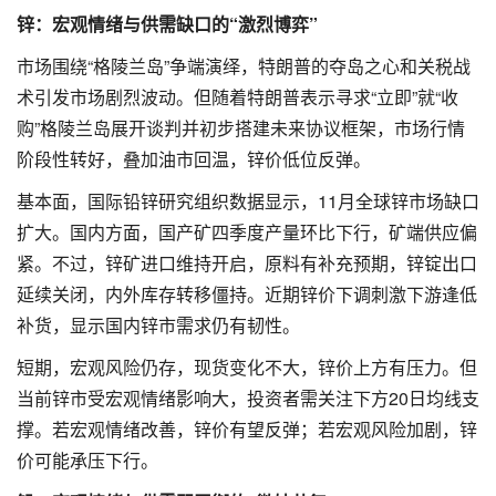
锌：宏观情绪与供需缺口的“激烈博弈”
市场围绕“格陵兰岛”争端演绎，特朗普的夺岛之心和关税战
术引发市场剧烈波动。但随着特朗普表示寻求“立即”就“收
购”格陵兰岛展开谈判并初步搭建未来协议框架，市场行情
阶段性转好，叠加油市回温，锌价低位反弹。
基本面，国际铅锌研究组织数据显示，11月全球锌市场缺口
扩大。国内方面，国产矿四季度产量环比下行，矿端供应偏
紧。不过，锌矿进口维持开启，原料有补充预期，锌锭出口
延续关闭，内外库存转移僵持。近期锌价下调刺激下游逢低
补货，显示国内锌市需求仍有韧性。
短期，宏观风险仍存，现货变化不大，锌价上方有压力。但
当前锌市受宏观情绪影响大，投资者需关注下方20日均线支
撑。若宏观情绪改善，锌价有望反弹；若宏观风险加剧，锌
价可能承压下行。