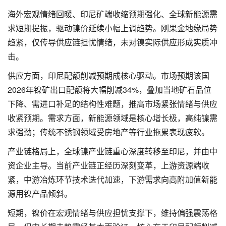
海外宏观情绪回暖、印尼矿端收缩预期强化、全球新能源需
求短期提振，驱动镍价延续小幅上调趋势。刚果金地缘局势
趋紧，仅传导供应链担忧情绪，未对镍实际供应形成实质冲
击。
供应方面，印尼配额削减预期成核心驱动。市场预期该国
2026年镍矿出口配额将大幅削减34%，叠加当地矿石品位
下降、需进口补足的结构性难题，推高市场紧张情绪与供应
收紧预期。需求方面，新能源领域是核心增长极，高纯镍需
求强劲；传统不锈钢领域受房地产等行业拖累表现疲软。
产业链格局上，全球镍产业链重心深度转移至印尼，并由中
资企业主导。当前产业链正经历深刻变革，上游资源端收
紧，中游冶炼环节技术迭代加速，下游需求向高附加值新能
源用镍产品倾斜。
短期，镍价在宏观情绪与供应担忧支撑下，维持偏强震荡格