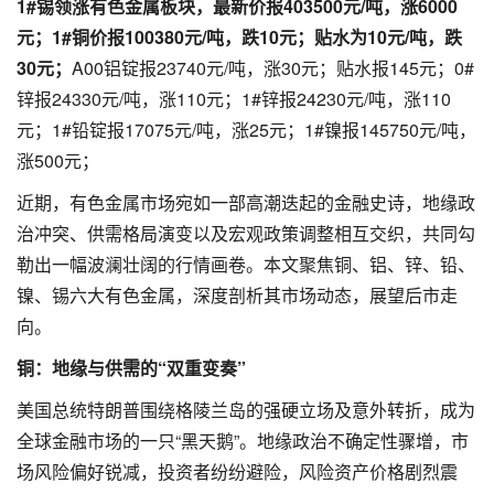
1#锡领涨有色金属板块，最新价报403500元/吨，涨6000
元；
1#铜价报100380元/吨，跌10元；贴水为10元/吨，跌
30元；
A00铝锭报23740元/吨，涨30元；贴水报145元；0#
锌报24330元/吨，涨110元；1#锌报24230元/吨，涨110
元；1#铅锭报17075元/吨，涨25元；1#镍报145750元/吨，
涨500元；
近期，有色金属市场宛如一部高潮迭起的金融史诗，地缘政
治冲突、供需格局演变以及宏观政策调整相互交织，共同勾
勒出一幅波澜壮阔的行情画卷。本文聚焦铜、铝、锌、铅、
镍、锡六大有色金属，深度剖析其市场动态，展望后市走
向。
铜：地缘与供需的“双重变奏”
美国总统特朗普围绕格陵兰岛的强硬立场及意外转折，成为
全球金融市场的一只“黑天鹅”。地缘政治不确定性骤增，市
场风险偏好锐减，投资者纷纷避险，风险资产价格剧烈震