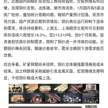
价。近期国内铜精矿现货加工费持续弱势，交投热情有所回
暖，支撑铜价走势。冶炼端，据市场消息，1月国内有5家冶
炼厂检修，叠加统计周期问题，精铜产量预计回落。现货市
场方面，国产货源近期到货增加，铜价高位运行抑制下游采
购需求，库存持续累积。上周五，上海期货交易所可交割铜
库存连续六周增长18.3%，至213,515吨，创9个月新高。投
资者担忧高价抑制需求，限制了铜价进一步冲高的动能。近
期铜价略有回落，精废价差收窄，需关注精铜下游需求能否
改善。
综合来看，矿紧预期尚未扭转，铜价总体偏强震荡格局或未
结束。加之特朗普关税威胁引发金属买盘，宏观情绪支撑明
显，今现铜价格或大幅上涨。