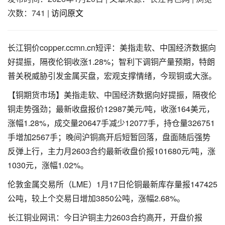
次数：741
|
访问原文
长江铜价copper.ccmn.cn短评：美指走软、中国经济数据向
好提振，隔夜伦铜收涨1.28%；智利下调铜产量预期，特朗
普关税威胁引发金属买盘，宏观支撑情绪，今现铜或大涨。
【铜期货市场】美指走软、中国经济数据向好提振，隔夜伦
铜走势强劲；最新收盘报价12987美元/吨，收涨164美元，
涨幅1.28%，成交量20647手减少12077手，持仓量326751
手增加2567手；晚间沪铜高开后短暂回落，盘面随后强势
反弹上行，主力月2603合约最新收盘价报101680元/吨，涨
1030元，涨幅1.02%。
伦敦金属交易所（LME）1月17日伦铜最新库存量报147425
公吨，较上个交易日增加3850公吨，涨幅2.68%。
长江铜业网讯：今日沪铜主力2603合约高开，开盘价报