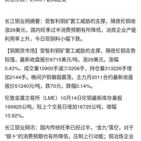
长江铜业网摘要：受智利铜矿罢工威胁的支撑，隔夜伦铜收
涨29美元，国内旺季过半消费预期有所降低，冶炼企业产能
利用率上升，今日现铜料小幅下跌。
【铜期货市场】受智利铜矿罢工威胁的支撑，隔夜伦铜走势
较强，最新收盘报价6715美元/吨，涨29美元，涨幅
0.43%，成交量10900手减少3206手，持仓量313226手增
加2144手。晚间沪铜偏弱震荡，主力月2011合约最新收盘
报价51240元/吨，跌70元，跌幅0.14%。
伦敦金属交易所（LME）10月14日伦铜最新库存量报
169925公吨，较上个交易日增加16725公吨，增幅
10.92%。
长江铜业网讯：国内传统旺季已经过半，“金九”落空，对于
“银十”的消费预期也有所降低，压制上行动能；铜冶炼企业