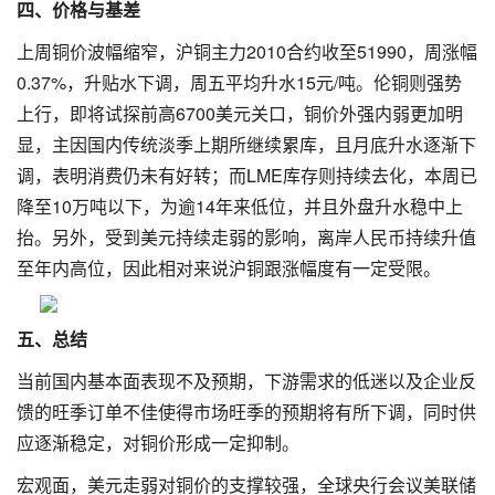
四、价格与基差
上周铜价波幅缩窄，沪铜主力2010合约收至51990，周涨幅
0.37%，升贴水下调，周五平均升水15元/吨。伦铜则强势
上行，即将试探前高6700美元关口，铜价外强内弱更加明
显，主因国内传统淡季上期所继续累库，且月底升水逐渐下
调，表明消费仍未有好转；而LME库存则持续去化，本周已
降至10万吨以下，为逾14年来低位，并且外盘升水稳中上
抬。另外，受到美元持续走弱的影响，离岸人民币持续升值
至年内高位，因此相对来说沪铜跟涨幅度有一定受限。
五、总结
当前国内基本面表现不及预期，下游需求的低迷以及企业反
馈的旺季订单不佳使得市场旺季的预期将有所下调，同时供
应逐渐稳定，对铜价形成一定抑制。
宏观面，美元走弱对铜价的支撑较强，全球央行会议美联储