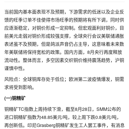
当前国内基本面表现不及预期，下游需求的低迷以及企业反
馈的旺季订单不佳使得市场旺季的预期将有所下调，同时供
应逐渐稳定，对铜价形成一定抑制。但宏观面利好铜价，目
前美元走弱对铜价形成较强支撑，全球央行会议美联储通胀
表述虽不及预期，但是鸽派声音仍占主导，这意味着未来数
年美联储将保持宽松的政策。国内方面，8月央行再度释放
流动性。整体而言，多空因素交织铜价维持震荡趋势，沪铜
谨慎中性。
风险点：全球铜库存处于低位；欧洲第二波疫情爆发，铜需
求将受到影响。
(一)铜精矿
铜精矿TC指数上周持续下滑，截至8月28日，SMM公布的
进口铜精矿指数为48.85美元/吨，较上周下跌0.8美元/吨，
再创新低。印尼Grasberg铜精矿发生工人罢工事件，有消息