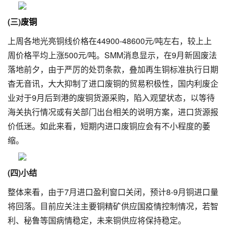
(三)
废铜
上周各地光亮铜线价格在44900-48600元/吨左右，较上上
周价格平均上涨500元/吨。SMM消息显示，在9月新固废法
落地前夕，由于严厉的处罚条款，叠加再生铜标准执行日期
杳无音讯，大大抑制了进口废铜的贸易积极性，国内利废企
业对于9月后到港的废铜货源采购，陷入观望状态，以等待
海关执行情况或有关部门出台相关的说明方案，进口货源报
价低迷。如此来看，短期内进口废铜应会有不小程度的萎
缩。
(四)小结
整体来看，由于7月进口盈利窗口关闭，预计8-9月铜进口量
将回落。目前应关注主要铜精矿供应国疫情控制情况，若智
利、秘鲁等国病情稳定，未来铜供应将保持稳定。