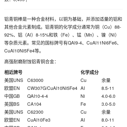
铝青铜棒是一种合金材料，以铜为基础，并添加适量的铝和
其他合金元素制成。铝青铜的化学成分通常为铜（Cu）88-
92%、铝（Al）8-15%和铁（Fe）、锰（Mn）、镍（Ni）
等杂质元素。常见的国标牌号有QAl9-4、CuAl11Ni6Fe6、
CuAl10Ni5Fe4等。
高强耐磨耐蚀铝青铜合金：
相近牌号
化学成分
美国UNS
C63000
Cu
余量
欧盟EN
CW307G/CuAI10Ni5Fe4
AI
8.5-11
中国GB
QAI10-4-4
Ni
4.0-6.0
英国BS
CA104
Fe
3.0-5.0
美国UNS
C62300
Cu
余量
欧盟EN
CuAI10Fe3
AI
8.0-11