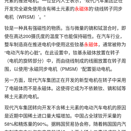
元素的推进电机。一位业内人士表示，“现代汽车集团正在
开发完全避免使用含有稀土元素的
永磁体
的‘绕线转子同步
电机（WRSM）’。”
钕是一种具有强磁性的物质。当与微量的镝和铽混合时，即
使在高达200摄氏度的温度下也能保持磁性。在汽车行业，
整车制造商在推进电机中使用这些钕基
永磁体
，通常被称为
“电动汽车的心脏”。在此设置中，钕基永磁体放置在转子
（电机的旋转部分）中，而由绕线制成的线圈放置在转子周
围，以使用“永磁同步电机（PMSM）”配置驱动电机。
另一方面，现代汽车集团正在开发的新型电机在转子中采用
了电磁体而不是永磁体。这使得它成为不依赖钕、镝和铽等
稀土元素的电机。
现代汽车集团转向开发不含稀土元素的电动汽车电机的原因
是近期中国稀土进口量大幅增加。中国占全球钕开采量的
58%和精炼量的90%。据韩国贸易协会称，随着韩国国内汽