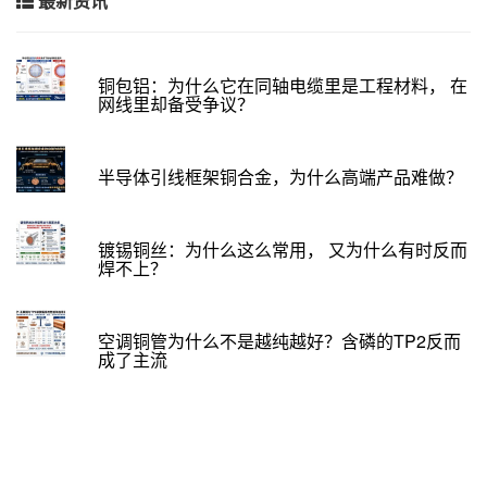
最新资讯
铜包铝：为什么它在同轴电缆里是工程材料， 在
网线里却备受争议？
半导体引线框架铜合金，为什么高端产品难做？
镀锡铜丝：为什么这么常用， 又为什么有时反而
焊不上？
空调铜管为什么不是越纯越好？含磷的TP2反而
成了主流