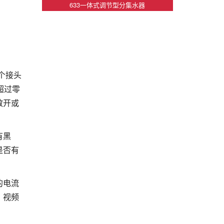
633一体式调节型分集水器
个接头
超过零
散开或
有黑
是否有
的电流
、视频