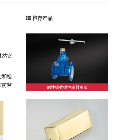
推荐产品
虽然它
力和稳
安防监
磁性锁式弹性座封闸阀