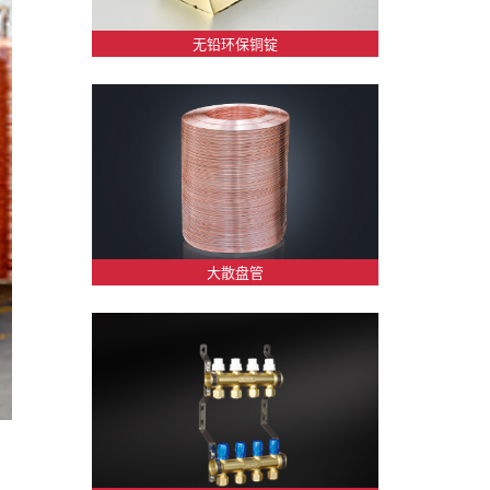
无铅环保铜锭
大散盘管