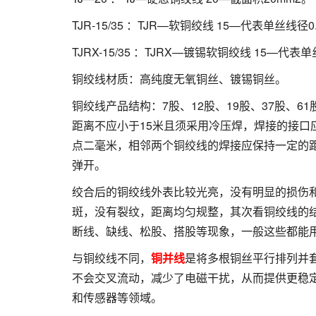
TJR-15/35 ：TJR—软铜绞线 15—代表单丝线径
TJRX-15/35 ：TJRX—镀锡软铜绞线 15—代表
铜绞线材质：高纯度无氧铜丝、镀锡铜丝。
铜绞线产品结构：7股、12股、19股、37股、
距离不应小于15米且须采用冷压焊，焊接的接
点二毫米，相邻两个铜绞线的焊接应保持一定的
弹开。
绞合后的铜绞线外表比较光亮，没有明显的损伤
斑，没有裂纹，距离均匀规整，其次看铜绞线的
断线、缺线、松股、搭股等现象，一般这些都能
与铜绞线不同，
铜并线
是将多根铜丝平行排列并
不会交叉流动，减少了电磁干扰，从而提供更稳
和传感器等领域。