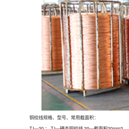
铜绞线规格、型号、常用截面积：
TJ—20 ： TJ—硬态铜绞线 20—截面积20mm2。