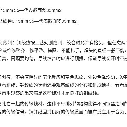
0.15mm 35—代表截面积35mm2。
单丝线径0.15mm 35—代表截面积35mm2。
61股.绞制：铜绞线按工艺规则绞制，绞合时允许有接头，但任意两
口应该维修整齐，修平整、搓圆、不能扎手，焊头的直径一般不能
距离，间隔要均匀，导线绞合时应进行预扭，保证导线切开时不
和划痕，不会有明显的氧化反应和变色现象，外边色泽均匀，没
结构组成，铜绞线的选购还要观察绞线的分布和组成结构，看看
用肉眼观察的出来满足这些标准才是良好的铜绞线。
套扎在一起的传输线材。这种平行排列的结构使得不同铜丝之间
定的传输信号。铜并线因其良好的传输质量而被广泛应用于音频