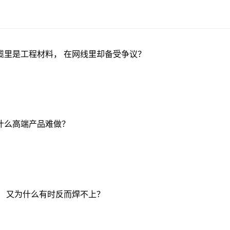
缆里是工程材料， 在网线里却备受争议？
什么高端产品难做？
， 又为什么有时反而焊不上？