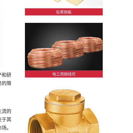
铅黄铜板
电工用铜线坯
产和研
垒的限
主流的
在于其
市场。