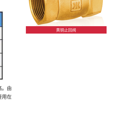
。
黄铜止回阀
高。由
要用在