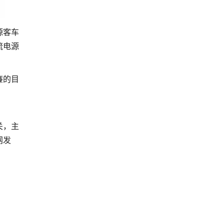
源客车
流电源
廉的目
关，主
网发