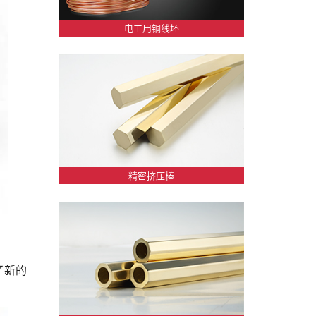
电工用铜线坯
精密挤压棒
了新的