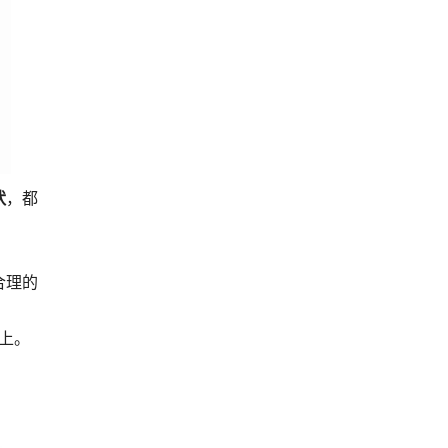
状
，都
合理的
以上。