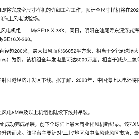
机头机组即将完成全尺寸样机的详细工程工作，预计全尺寸样机将在202
海的海上风电试验场。
风电机组——MySE18.X-28X。同日，明阳在汕尾粤东漂浮式
16.X-260。
其叶轮直径超280米，最大扫风面积66052平方米，相当于9个足球场
m/s）为例，该机组全年发电量可达8000万度，相当于减少二氧
样机在射阳港经济开发区下线。据了解，2023年，中国海上风电还将
上风电8MW及以上机组也陆续下线并吊装。
电机组成功完成吊装，创下全球陆上最大商业化风机新纪录。该7.X
升级而来。该平台主要针对“三北”地区和中高风速风区市场，