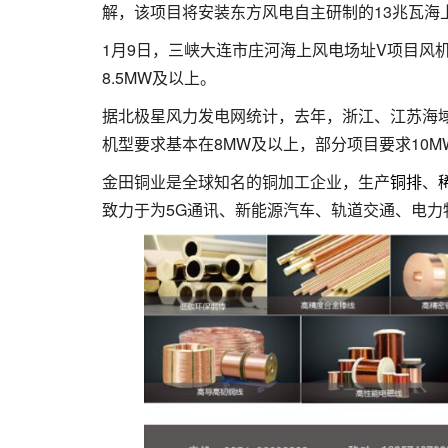
解，该项目将安装东方风电自主研制的13兆瓦海
1月9日，三峡大连市庄河海上风电场址V项目风
8.5MW及以上。
据北极星风力发电网统计，去年，浙江、江苏海
机型要求基本在8MW及以上，部分项目要求10
金田铜业是全球知名的铜加工企业，生产
铜排
、
致力于为5G通讯、新能源汽车、轨道交通、电