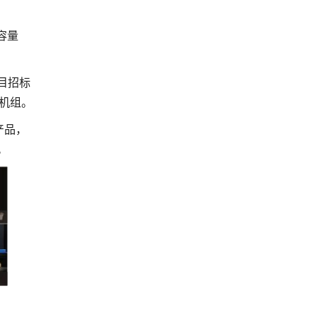
容量
目招标
上机组。
产品，
。