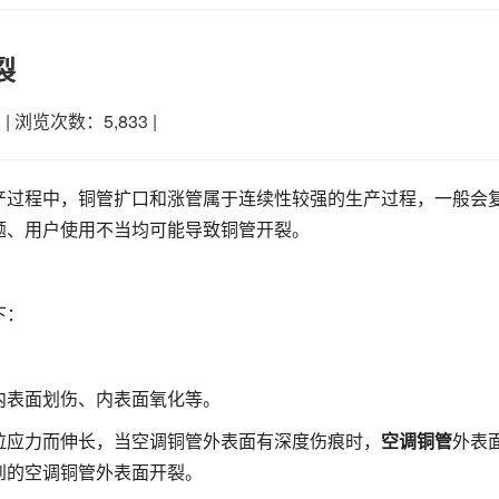
裂
业
|
浏览次数：5,833
|
产过程中，铜管扩口和涨管属于连续性较强的生产过程，一般会
题、用户使用不当均可能导致铜管开裂。
下：
内表面划伤、内表面氧化等。
拉应力而伸长，当空调铜管外表面有深度伤痕时，
空调铜管
外表
到的空调铜管外表面开裂。