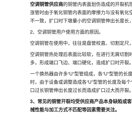
空调铜管供应商
的铜管内表面划伤造成的开裂机
涨管时由于氧化铜管内表面的摩擦力与没有氧化
不一致，扩口时下墩量小的空调铜管伸出长度长
2、空调铜管用户使用方面的原因。
空调铜管在使用中，往往是盘管校直、切割定尺
空调铜管热处理后表面比较软，在进行无屑切割
多，形成端口飞边、端口硬化，造成扩口时开裂
一个换热器由许多“U”型管组成，各“U”型管的长
时，由于设备或调整造成各“U”型管的长度及每个
口过长铜管伸出长度过长而造成扩口过大而开裂
3
、常见的铜管开裂均受供应商产品本身缺陷或客
械性能与加工方式不匹配等因素需要关注。