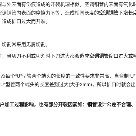
理与外表面有伤痕造成的开裂机理相似。空调铜管内表面有氧化
空调铜管内表面的摩擦力不等，造成相同长度的
空调铜管
下墩长
，造成扩口过大而开裂。
，切割常采用无屑切割。
时，当切刀不利或切割时下刀过大都会造成
空调铜管
缩口过大或
。
度及每个“U”型管两个端头的长度的一致性要求非常高，当弯制“U
“U”型管两个端头的长度差别过大(大于2mm)，所以扩口时就会
。
户加工过程影响，也有部分开裂因素如：
铜管
设计公差不合理、