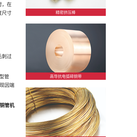
时，在
度尺寸
精密挤压棒
毛刺过
”型管
高导抗电弧碲铜带
出现因端
铜管机