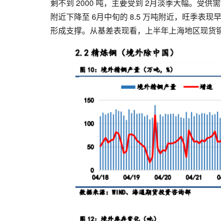
剩不到 2000 吨，主要受到 2月淡季大幅。受供需
附近下降至 6月中旬的 8.5 万吨附近，旺季
形成支撑。从基差表现看，上半年上海地区现货铜持