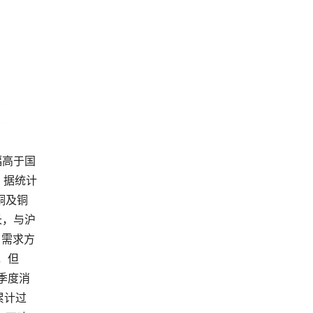
幅高于国
。据统计
轧铜及铜
增长，与沪
。需求方
，但
二季度消
累计过