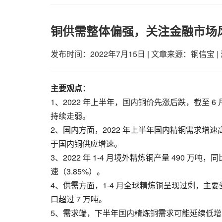
铜供需整体偏强，关注金融市场
发布时间：2022年7月15日
|
文章来源：铜信宝
|
主要观点：
1、2022 年上半年，国内铜价先涨后跌，截至 6 
持续走弱。
2、国内方面，2022 年上半年国内精铜需求增速
于国内铜供应增速。
3、2022 年 1-4 月境外精炼铜产量 490 万吨，
速（3.85%）。
4、供需方面，1-4 月全球精炼铜呈现过剩，主要
口超过 7 万吨。
5、需求端，下半年国内精炼铜需求可能延续低增长