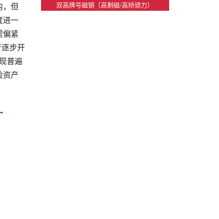
双高牌号磁钢（高剩磁/高矫顽力）
内，但
度进一
需偏紧
行逐步开
出现普遍
险资产