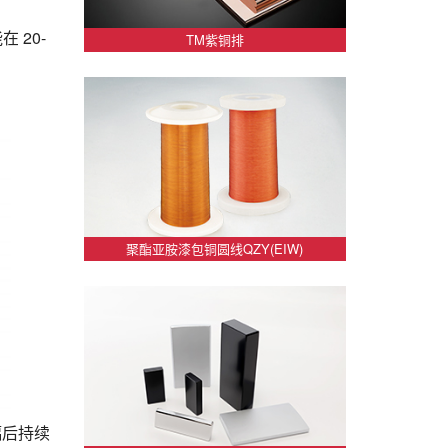
 20-
TM紫铜排
聚酯亚胺漆包铜圆线QZY(EIW)
幅后持续