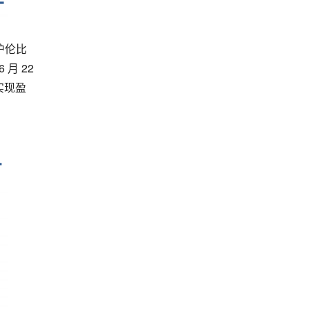
沪伦比
月 22
实现盈