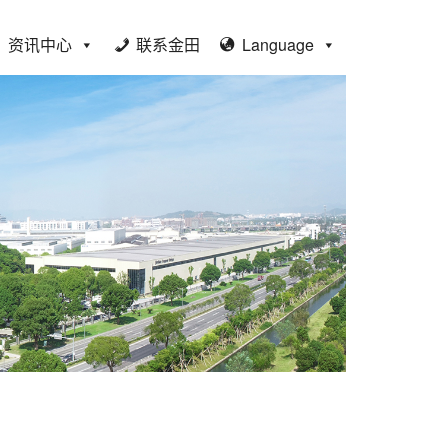
资讯中心
联系金田
Language