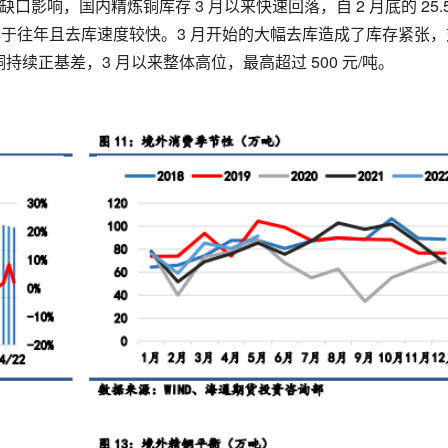
缺口影响，国内精炼铜库存 3 月以来快速回落，自 2 月底的 25.
表现早于往年且去库速度较快。3 月开始的大幅去库造成了库存紧张
续正基差，3 月以来整体高位，最高超过 500 元/吨。