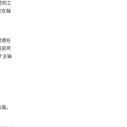
苛的工
定在轴
爱德在
底前完
个主轴
方面。