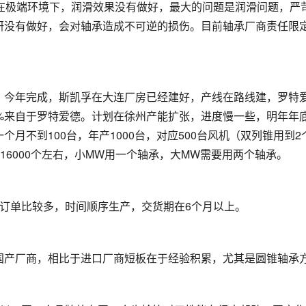
脂在极端环境下，润滑效果没有做好，最大的问题是润滑问题，严
研没有做好，会对轴承造成不可逆的损伤。目前轴承厂商责任限
，今年完成，斯凯孚在大连厂房已经建好，产线在路线建，罗特
%来自于罗特爱德。计划在徐州产能扩张，进度慢一些，明年年
个月不到100台，年产1000台，对应500台风机（双列锥用到2
承16000个左右，小MW用一个轴承，大MW需要用两个轴承。
订单比较多，时间顺序生产，交货期在6个月以上。
国产厂商，相比于进口厂商短板在于经验积累，尤其是圆锥轴承