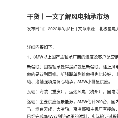
干货丨一文了解风电轴承市场
发布时间：2022年3月3日
|
文章来源：北极星电
详细内容如下：
1、3MW以上国产主轴承厂商的进度及客户配套
新强联：圆锥轴承做得最好就是新强联，陆上风电明
做的是双列圆锥。新强联单列锥做得也比较好，上
轴、洛轴强项是调心轴承，3MW小批量供应。
瓦轴：海装（重庆），运达风电（杭州），国电
洛轴：主要供应远景能源，3MW估计200台，
马、烟台天成、大冶轴、京冶都和主机厂有接触
已经完成3MW双列锥轴承的试制，实际验证过