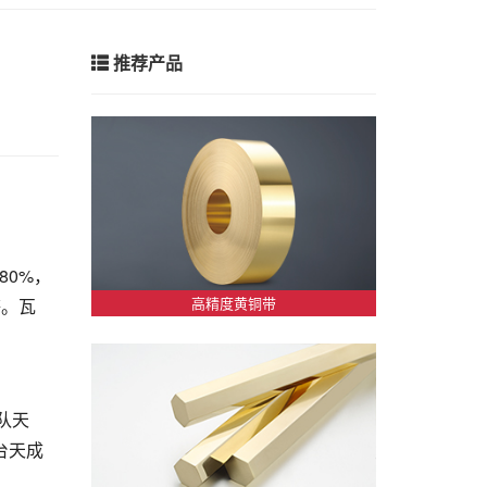
推荐产品
80%，
高精度黄铜带
等。瓦
队天
台天成