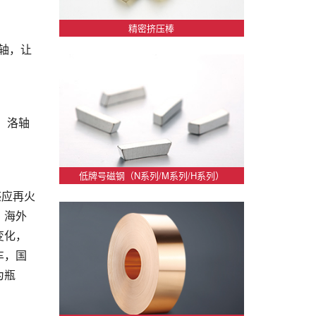
精密挤压棒
轴，让
，洛轴
低牌号磁钢（N系列/M系列/H系列）
感应再火
，海外
变化，
车，国
为瓶