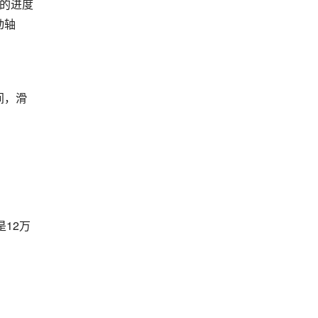
化的进度
动轴
间，滑
12万