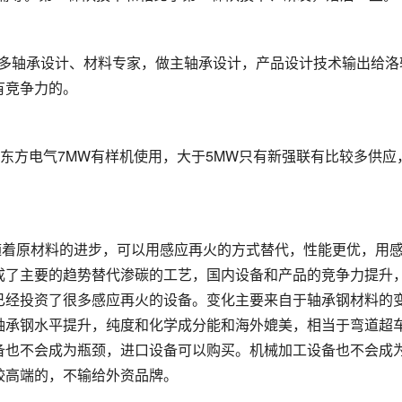
很多轴承设计、材料专家，做主轴承设计，产品设计技术输出给洛
有竞争力的。
、东方电气7MW有样机使用，大于5MW只有新强联有比较多供应
随着原材料的进步，可以用感应再火的方式替代，性能更优，用
变成了主要的趋势替代渗碳的工艺，国内设备和产品的竞争力提升
已经投资了很多感应再火的设备。变化主要来自于轴承钢材料的
轴承钢水平提升，纯度和化学成分能和海外媲美，相当于弯道超
备也不会成为瓶颈，进口设备可以购买。机械加工设备也不会成
较高端的，不输给外资品牌。