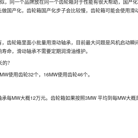
路类似，同一个品牌放在同一个齿轮箱对于性能有很大帮助，国产
先做国产化，齿轮箱国产化步子会比较慢，齿轮箱可能会使用滑
有，齿轮箱里面小批量用滑动轴承，目前最大问题是风机启动瞬
响寿命，滑动轴承不需要定期润滑油维护。
长的？
W使用齿轮32个，16MW使用齿轮46个。
每MW大概12万元。齿轮箱如果按照3MW 平均到每MW大概是