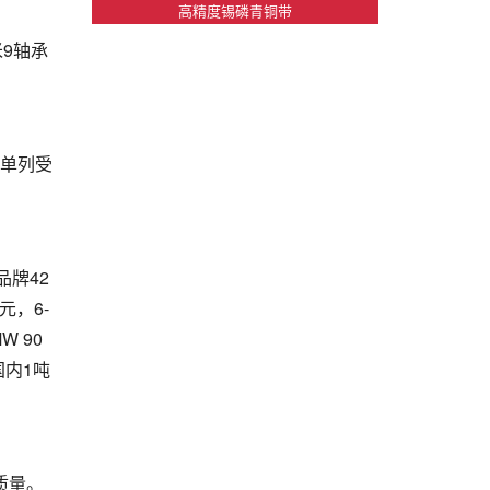
高精度锡磷青铜带
9轴承
是单列受
品牌42
元，6-
W 90
国内1吨
质量。