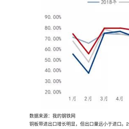
数据来源：我的钢铁网
铜板带进出口增长明显，但出口量远小于进口。20