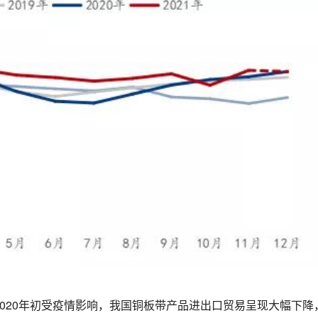
20年初受疫情影响，我国铜板带产品进出口贸易呈现大幅下降，