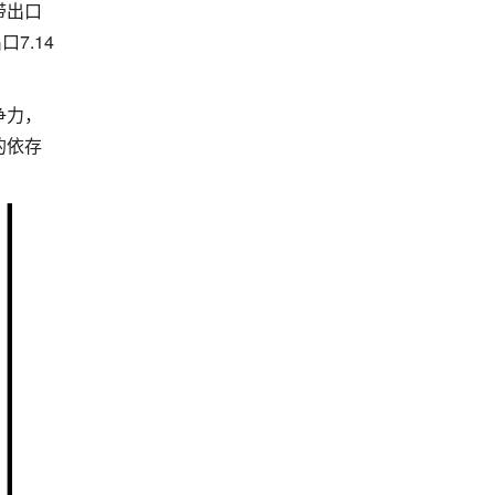
带出口
7.14
争力，
的依存