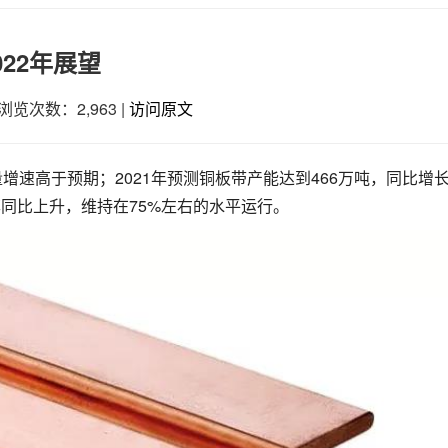
022年展望
浏览次数：2,963
|
访问原文
量增速高于预期；2021年预测铜板带产能达到466万吨，同比增长
率同比上升，维持在75%左右的水平运行。