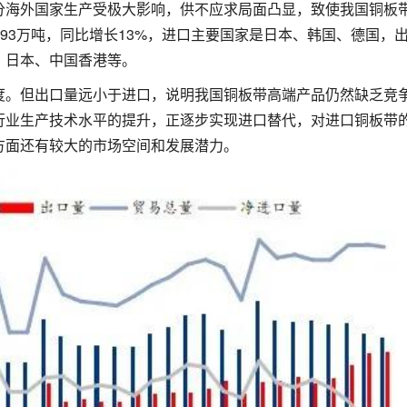
分海外国家生产受极大影响，供不应求局面凸显，致使我国铜板
.93万吨，同比增长13%，进口主要国家是日本、韩国、德国，出口
、日本、中国香港等。
度。但出口量远小于进口，说明我国铜板带高端产品仍然缺乏竞
行业生产技术水平的提升，正逐步实现进口替代，对进口铜板带
方面还有较大的市场空间和发展潜力。