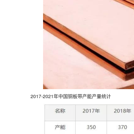
2017-2021年中国铜板带产能产量统计