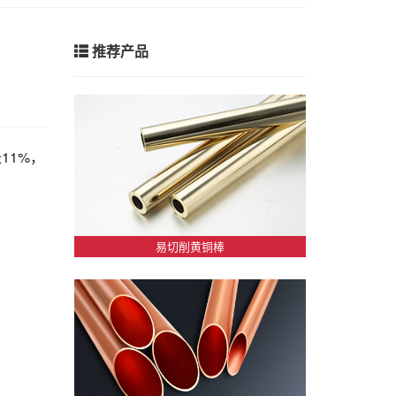
推荐产品
11%，
易切削黄铜棒