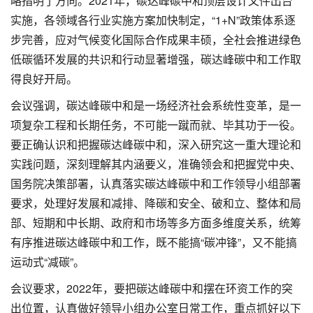
略指明了方向。2021年，碳达峰碳中和顶层设计文件出台
实施，各领域各行业实施方案加快制定，“1+N”政策体系逐
步完善，应对气候变化国际合作成果丰硕，全社会推进绿色
低碳循环发展的共识和行动显著增强，碳达峰碳中和工作取
得良好开局。
会议强调，碳达峰碳中和是一场经济社会系统性变革，是一
项复杂工程和长期任务，不可能一蹴而就、毕其功于一役。
要正确认识和把握碳达峰碳中和，深入研究这一重大理论和
实践问题，深刻理解其内涵要义，准确领会和把握党中央、
国务院决策部署，认真落实碳达峰碳中和工作领导小组部署
要求，处理好发展和减排、降碳和安全、破和立、整体和局
部、短期和中长期、政府和市场等多方面多维度关系，统筹
有序推进碳达峰碳中和工作，既不能搞“碳冲锋”，又不能搞
运动式“减碳”。
会议要求，2022年，要把碳达峰碳中和摆在环资工作的突
出位置，认真做好领导小组办公室日常工作，重点抓好以下