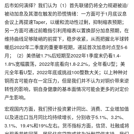
后市如何演绎？我们认为（1）首先联储仍将全力规避被迫/
被动加息及其潜在触发的恐慌情绪：一方面可于1月底议息
会议上再提速Taper，以缓和流动性过剩，抑制缩表预期；
另一方面可通过前瞻指引利用缩表以置换部分加息预期，在
维持曲线足够陡峭的前提下，稳步收紧，从而把握北半球转
暖后2022年二季度的重要审视期，递延首次加息时点至5-6
月；（2）美债破1.7%后短期至2022年1季度末仍看1.4-
1.8%宽幅震荡，2022年底看向1.8-2.2%，全年看U型；美
元全年看U型，2022年底或挑战100整数大关；以上种种对
铜而言可能存在一定压力，但是我们并不认为对铜价带来逆
转性的影响，铜自身健康的基本面情况可能会更多的对定价
产生影响。
宏观国内方面，我们预计投资累计同比、消费、工业增加值
以及进出口当月同比均持续增长，分别收于5.1%、3.2%、
3.1%、19.4%和19%左右。货币指标方面，信贷、社融或将
出现季节性回落，居民住房贷款或将为社融提供支持，我们