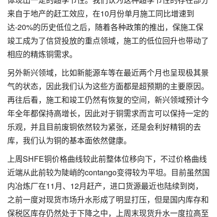
来自于地产的赶工效应，在10月份单月施工同比增速到
达-20%的历史低位之后，随着各种政策的推出，保施工保
竣工成为了信贷投放的重点领域，施工的低位回升也带动了
相应的精炼铜需求。
另外新兴领域，比如新能源车等在最近两个月也呈现极其景
气的状态，因此我们认为这些方面都是超预期的主要原因。
再往后看，施工和竣工仍然有恢复的空间，新兴领域预计今
年全年都保持高增长，因此对于铜需求而言可以保持一定的
乐观，并且目前废铜依然较为紧张，还是会利好精铜的去
库，我们认为铜的基本面依然健康。
上周SHFE铜价格曲线较此前整体位移向下，不过价格曲线
近端从此前较为陡峭的contango变得较为平坦。目前虽然国
内冶炼厂在11月、12月赶产，进口货源最近也陆续到岗，
之前一度对现货市场升水形成了明显打压，但是国内库存和
保税区库存仍然处于下降之中，上周末现货升水一度拉高至