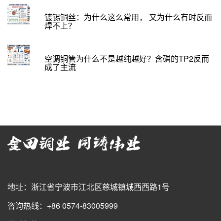
镀锡铜丝：为什么这么常用， 又为什么有时反而
焊不上？
空调铜管为什么不是越纯越好？含磷的TP2反而
成了主流
地址：浙江省宁波市江北区慈城镇城西西路1号
咨询热线：+86 0574-83005999