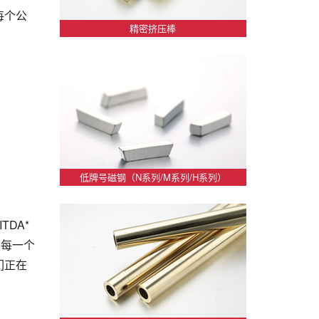
每个公
精密挤压棒
低牌号磁钢（N系列/M系列/H系列）
DA*
，每一个
们正在