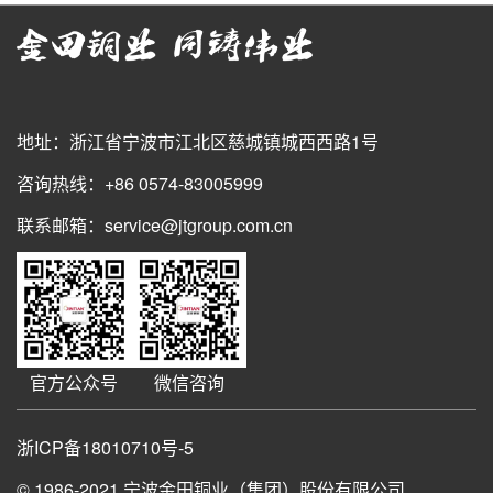
地址：浙江省宁波市江北区慈城镇城西西路1号
咨询热线：+86 0574-83005999
联系邮箱：service@jtgroup.com.cn
官方公众号
微信咨询
浙ICP备18010710号-5
© 1986-2021
宁波金田铜业（集团）股份有限公司