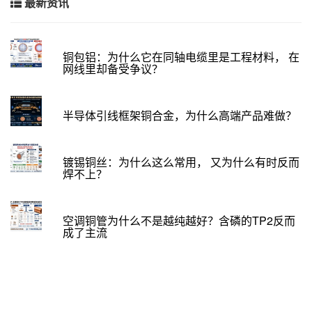
最新资讯
铜包铝：为什么它在同轴电缆里是工程材料， 在
网线里却备受争议？
半导体引线框架铜合金，为什么高端产品难做？
镀锡铜丝：为什么这么常用， 又为什么有时反而
焊不上？
空调铜管为什么不是越纯越好？含磷的TP2反而
成了主流