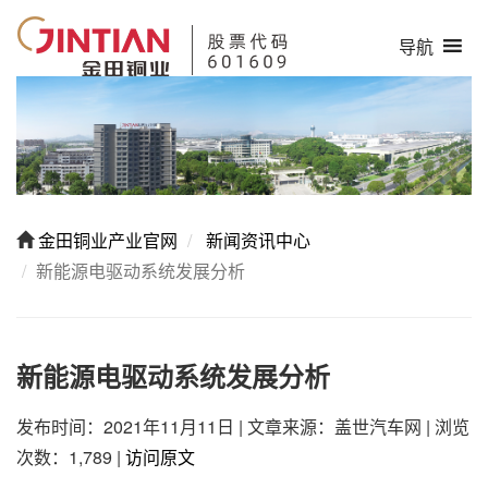
导航
金田铜业产业官网
新闻资讯中心
新能源电驱动系统发展分析
新能源电驱动系统发展分析
发布时间：2021年11月11日
|
文章来源：盖世汽车网
|
浏览
次数：1,789
|
访问原文