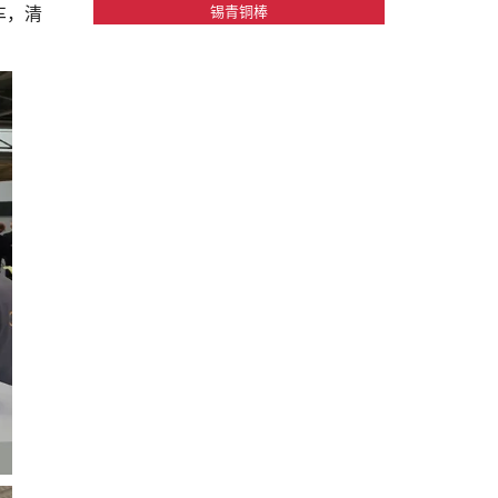
锡青铜棒
车，清