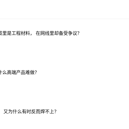
缆里是工程材料， 在网线里却备受争议？
什么高端产品难做？
， 又为什么有时反而焊不上？