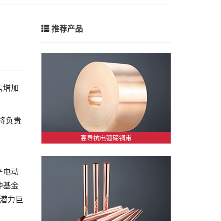
推荐产品
售增加
将负责
高导抗电弧碲铜带
产电动
冲基金
铜的潜力巨