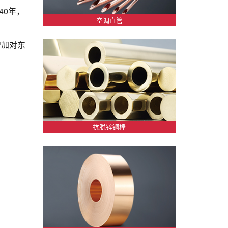
40年，
空调直管
增加对东
抗脱锌铜棒