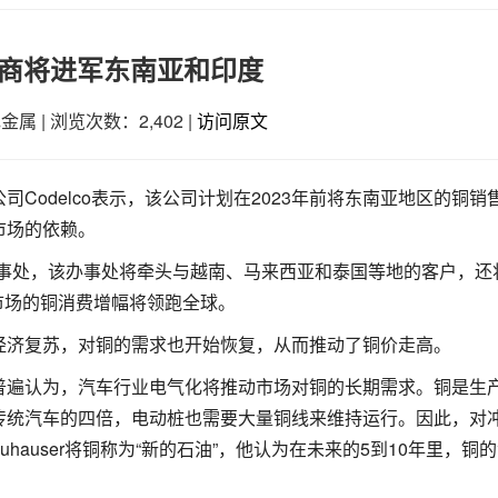
产商将进军东南亚和印度
色金属
|
浏览次数：2,402
|
访问原文
Codelco表示，该公司计划在2023年前将东南亚地区的铜销
市场的依赖。
新办事处，该办事处将牵头与越南、马来西亚和泰国等地的客户，还
些市场的铜消费增幅将领跑全球。
经济复苏，对铜的需求也开始恢复，从而推动了铜价走高。
普遍认为，汽车行业电气化将推动市场对铜的长期需求。铜是生
传统汽车的四倍，电动桩也需要大量铜线来维持运行。因此，对
vid Neuhauser将铜称为“新的石油”，他认为在未来的5到10年里，