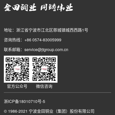
地址：浙江省宁波市江北区慈城镇城西西路1号
咨询热线：+86 0574-83005999
联系邮箱：service@jtgroup.com.cn
官方公众号
微信咨询
浙ICP备18010710号-5
© 1986-2021
宁波金田铜业（集团）股份有限公司