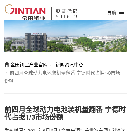
导航
金田铜业产业官网
新闻资讯中心
前四月全球动力电池装机量翻番 宁德时代占据1/3市场
份额
前四月全球动力电池装机量翻番 宁德时
代占据1/3市场份额
发布时间：2021年6月2日
|
文章来源：盖世汽车网
|
浏览次