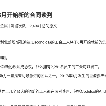
于6月开始新的合同谈判
色金属
|
浏览次数：2,494
|
访问原文
北部埃斯孔迪达(Escondida)的工会工人将于6月开始就新的
到期。
项新协议达成协议，那么拥有2,281名员工的工会可以罢工。
)的劳动力一直是智利最激进的团队之一。2017年3月发生的巨型露天
几个最大的铜矿的工人都在面对谈判，包括Codelco的Andin