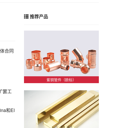
推荐产品
集体合同
紫铜管件（欧标）
矿罢工
a和El