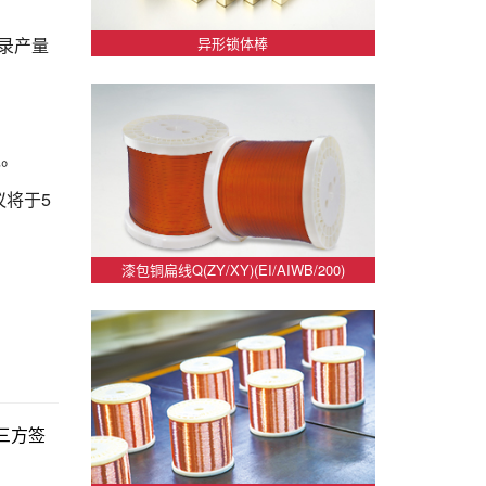
纪录产量
异形锁体棒
议。
议将于5
漆包铜扁线Q(ZY/XY)(EI/AIWB/200)
三方签