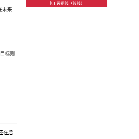
电工圆铜线（绞线）
在未来
场的目标则
还在后