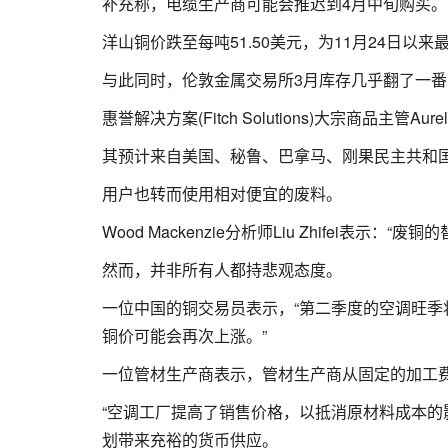
补充称，电缆生产商可能会推迟到4月中旬购买。
洋山铜价跌至每吨51.50美元，为11月24日
与此同时，伦敦金属交易所3月库存几乎翻了一番
惠誉解决方案(Fitch Solutions)大宗商品主管
其预计来自美国、秘鲁、巴拿马、刚果民主共和
用户也转而使用相对便宜的废料。
Wood Mackenzie分析师Liu Zhifei表
然而，并非所有人都持悲观态度。
一位中国的铜交易员表示，“第二季度的空调旺
铜价可能会再次上涨。”
一位管材生产商表示，管材生产商从固定的加工
“空调工厂提高了销售价格，以抵消原材料成本的
划带来充裕的货币供应。