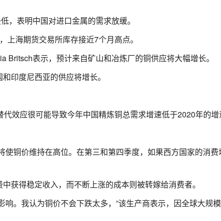
以来最低，表明中国对进口金属的需求放缓。
，上海期货交易所库存接近7个月高点。
Aurelia Britsch表示，预计来自矿山和冶炼厂的铜供应将大幅增长。
国和印度尼西亚的供应将增长。
示：“废铜的替代效应很可能导致今年中国精炼铜总需求增速低于2020年的增
季将使铜价维持在高位。在第三和第四季度，如果西方国家的消费
费中获得稳定收入，而不断上涨的成本则被转嫁给消费者。
影响。我认为铜价不会下跌太多，”该生产商表示，因全球大规