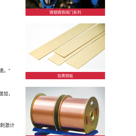
铸钢铸铁阀门系列
速。”
铅黄铜板
增加，
模刺激计