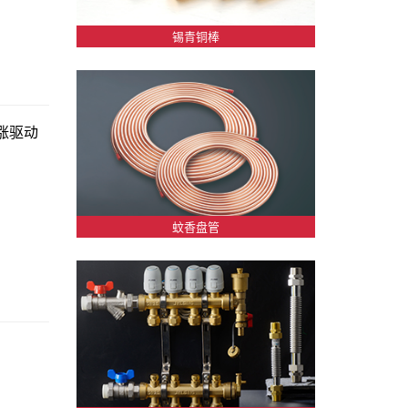
锡青铜棒
涨驱动
蚊香盘管