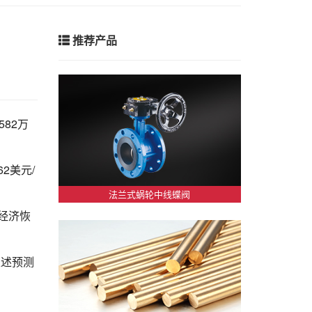
推荐产品
582万
62美元/
法兰式蜗轮中线蝶阀
球经济恢
上述预测