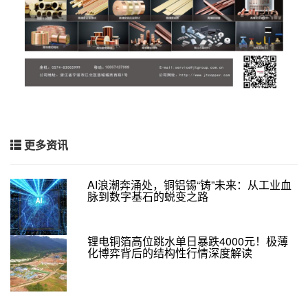
更多资讯
AI浪潮奔涌处，铜铝锡“铸”未来：从工业血
脉到数字基石的蜕变之路
锂电铜箔高位跳水单日暴跌4000元！极薄
化博弈背后的结构性行情深度解读