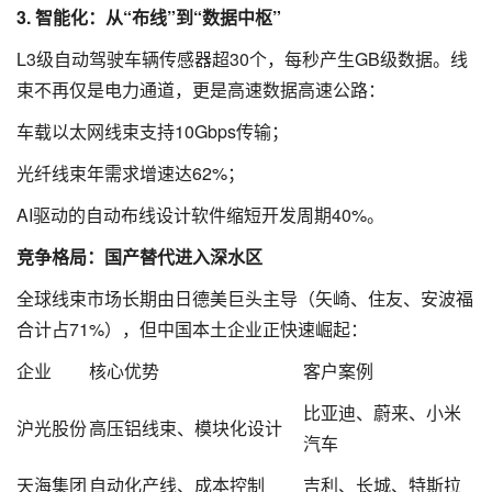
3. 智能化：从“布线”到“数据中枢”
L3级自动驾驶车辆传感器超30个，每秒产生GB级数据。线
束不再仅是电力通道，更是高速数据高速公路：
车载以太网线束支持10Gbps传输；
光纤线束年需求增速达62%；
AI驱动的自动布线设计软件缩短开发周期40%。
竞争格局：国产替代进入深水区
全球线束市场长期由日德美巨头主导（矢崎、住友、安波福
合计占71%），但中国本土企业正快速崛起：
企业
核心优势
客户案例
比亚迪、蔚来、小米
沪光股份
高压铝线束、模块化设计
汽车
天海集团
自动化产线、成本控制
吉利、长城、特斯拉