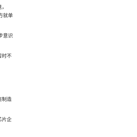
竟，
方就单
步意识
暂时不
座制造
芯片企