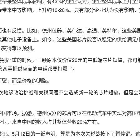
带来整体成本影响，有43%的企业认为，企业整体成本上升至
会带来中等影响，上升约10-20%。只有部分企业认为没有影响
面也有反馈。比如，德州仪器、英伟达、高通、英特尔，这些美
及其他电子设备上。如今，这些美国芯片能否以稳定的供给满足
都变得难以预测。
特别严重的时候，一颗原本仅价值20元的中低端芯片短缺，都可
管甚至把供应商的电话都要打爆了。
断裂，而是价格的调整。
此次地缘政治挑战和关税问题不会造成新一轮的芯片短缺，但是会
中国市场。据悉，德州仪器的芯片可以在电动汽车中实现对高压
业，来自中国的收入占其整体营收20%左右。
识。5月12日的一纸声明，算是为本次关税战按下了暂停键。