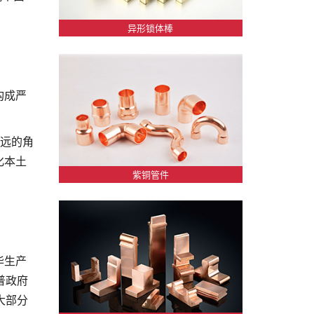
异形锁体棒
构成严
长远的角
化本土
紫铜管件
华生产
普政府
大部分