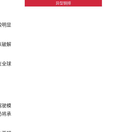
异型铜排
较明显
以破解
在全球
驾驶模
仍将承