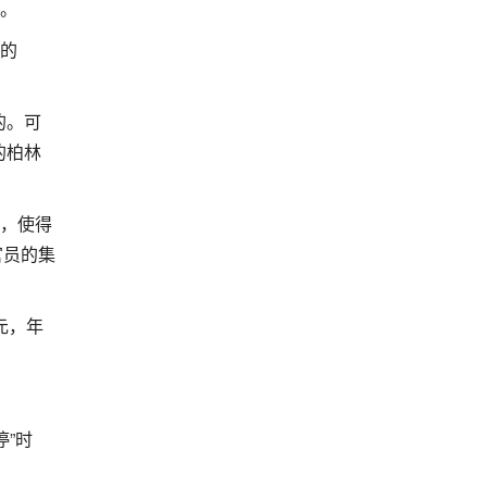
足。
造的
的。可
的柏林
停，使得
官员的集
元，年
停”时