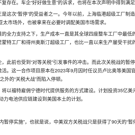
复存在。车企“好好做生意”的诉求，也将在本次声明中得到满
是这次“暂停”的受益者之一。今年以前，上海临港超级工厂制
本地以及亚太市场外，也被拿来在必要时调配美国市场需求。
链的全力支持之下，生产成本一直是其全球四座整车工厂中最低
里蒙特工厂和得州奥斯汀超级工厂，也比一直以来生产屡受干扰
，此前也受到“对等关税”引发事件的冲击。而此次关税战的暂
活。这一合作项目原本在2023年9月因时任议员卢比奥等美国
之外的“关税大战”而陷入停顿。
，将以福特雇佣宁德时代提供服务的方式建设。计划投资35亿美
把动力电池供应链建设到美国本土的计划。
天内暂停实施”，也就是说，中美双方关税战只是获得了90天的“暂
。