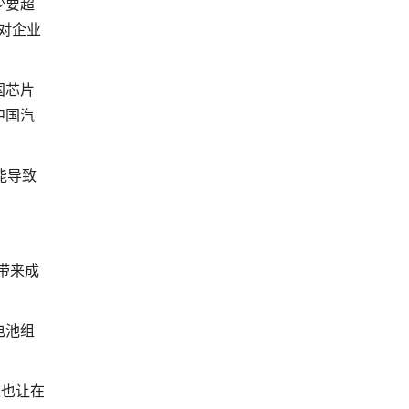
少要超
，对企业
国芯片
中国汽
能导致
带来成
电池组
这也让在