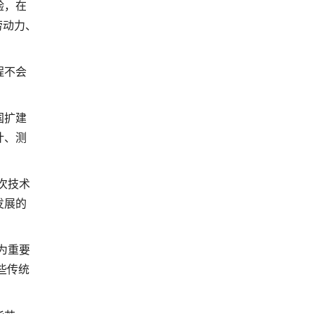
验，在
劳动力、
程不会
国扩建
计、测
次技术
发展的
为重要
些传统