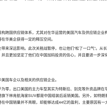
重构跨国供应链体系，尤其对在华运营的美国汽车及供应链企业
得在华美企获得一定的释压空间。
带来深远影响。此次关税战暂停，也让他们“松了一口气”。从
，并且更加坚定了他们在中国加码投资的信心，并且要进一步深
华美国车企以及相关的供应链企业。
乎为零，出口美国的主力车型其实为特斯拉、别克等外资品牌在
特旗下林肯航海家SUV都是中国组装后返销美国。另外，如特朗
特在中国销量并不亮眼，却能够达成44亿的盈利，主要原因有一