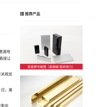
推荐产品
港澳地
，直接让
双高牌号磁钢（高剩磁/高矫顽力）
非关税反
1日，美
税率由