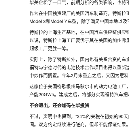
华美企松了一口气，前期分析的各类影响，也将不
作为在中国独资建厂的美国汽车制造商，特斯拉正
Model 3和Model Y车型，除了满足中国
特斯拉的上海生产基地，在中国汽车供应链供应
以说，特斯拉上海工厂要优于其在美国的加州弗
超级工厂更胜一筹。
实际上，除了特斯拉外，国内也有美系合资的车企
福特与宁德时代的电池技术合作项目也得以重新激
中炒作而搁置。今年2月末重启之后，又因为意料
这家位于美国密歇根州马歇尔市的动力电池工厂
产能
20GWh。建成之后，将部分实现福特汽车
不会退出，还会加码在华投资
不过，声明中也提到，“24%的关税在初始的90
间。双方约定继续进行磋商，但却不能保证结果