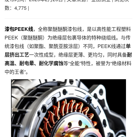
数：4,775
|
漆包PEEK线
，全称聚醚醚酮漆包线，是以高性能工程塑料
PEEK（聚醚醚酮）为绝缘层包裹导体的特种绕组线。与传
统漆包线（如聚酯、聚酰亚胺涂层）不同，PEEK线通过
单
层挤出工艺
一次性成型，绝缘层更薄、更均匀，同时具备
耐
高温、耐电晕、耐化学腐蚀
等“全能”特性，被誉为“绝缘材料
中的王者”。