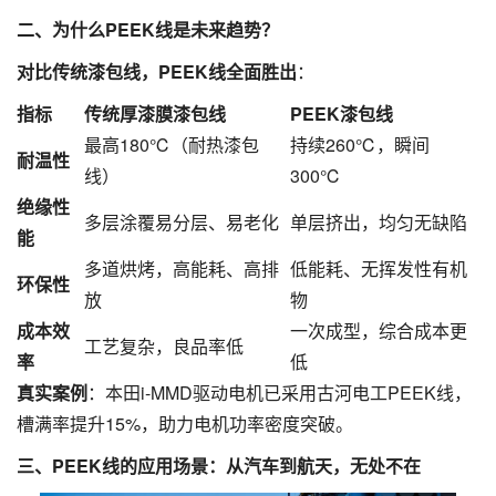
二、为什么PEEK线是未来趋势？
对比传统漆包线，PEEK线全面胜出
：
指标
传统厚漆膜漆包线
PEEK
漆包线
最高180℃（耐热漆包
持续260℃，瞬间
耐温性
线）
300℃
绝缘性
多层涂覆易分层、易老化
单层挤出，均匀无缺陷
能
多道烘烤，高能耗、高排
低能耗、无挥发性有机
环保性
放
物
成本效
一次成型，综合成本更
工艺复杂，良品率低
率
低
真实案例
：本田i-MMD驱动电机已采用古河电工PEEK线，
槽满率提升15%，助力电机功率密度突破。
三、PEEK线的应用场景：从汽车到航天，无处不在