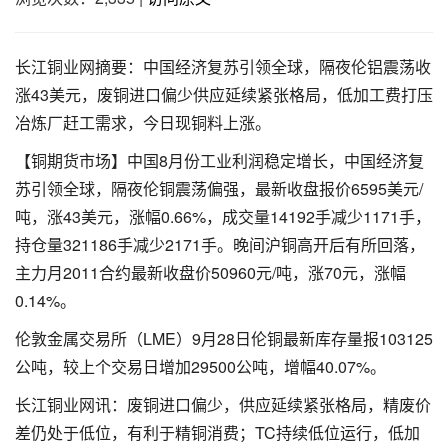
长江铜业网摘要：中国经济复苏引领全球，隔夜伦铝震荡收
涨43美元，废铜进口偏少供应延续紧张格局，低加工费打压
冶炼厂赶工需求，今日现铜料上涨。
【铜期货市场】中国8月份工业利润稳定增长，中国经济复
苏引领全球，隔夜伦铜震荡偏强，最新收盘报价6595美元/
吨，涨43美元，涨幅0.66%，成交量14192手减少1171手，
持仓量321186手减少2171手。晚间沪铜高开后有所回落，
主力月2011合约最新收盘价50960元/吨，涨70元，涨幅
0.14%。
伦敦金属交易所（LME）9月28日伦铜最新库存量报103125
公吨，较上个交易日增加29500公吨，增幅40.07%。
长江铜业网讯：废铜进口偏少，供应延续紧张格局，精废价
差仍处于低位，有利于精铜消费；TC持续低位运行，低加